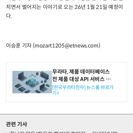
치면서 벌어지는 이야기로 오는 26년 1월 21일 예정이
다.
이승훈 기자 (mozart1205@etnews.com)
무라타, 제품 데이터베이스
전 제품 대상 API 서비스 제
공…73개 제품 카테고리로
[한국무라타전자] 뉴스룸 바로가
기>
확대
관련 기사