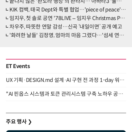
끝나지 않은 '판도라 행성'의 판타지… 아바타3 '불과 재'
KIK 컴백, 태국 Dept와 특별 협업…'piece of peace' 발매
임지우, 첫 솔로 공연 '78LIVE – 임지우 Christmas Party' 개최
차우주, 따뜻한 연말 감성…신곡 ‘내일이면’ 공개 예고
'화려한 날들' 김정영, 엄마의 마음 그렸다…'섬세 연기' 눈길
ET Events
UX 기획·DESIGN.md 설계·AI 구현 전 과정 1-day 워크숍 with Claude Code·Codex 9월 15일 개최
"AI 핀옵스 시스템과 토큰 관리시스템 구축 노하우 공개" 잠실 한국광고문화회관 2층 대회의실 (8/21)
주요 행사
❯