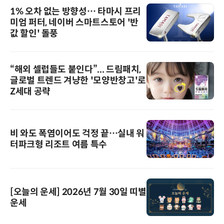
1% 오차 없는 방향성… 타마시 프리
미엄 퍼터, 네이버 스마트스토어 '반
값 할인' 돌풍
“해외 셀럽들도 붙인다”... 드림패치,
글로벌 트렌드 겨냥한 '모양반창고'로
Z세대 공략
비 와도 폭염이어도 걱정 끝…실내 워
터파크형 리조트 여름 특수
[오늘의 운세] 2026년 7월 30일 띠별
운세