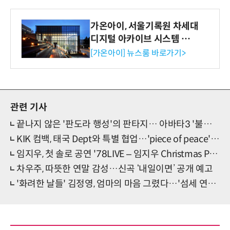
가온아이, 서울기록원 차세대
디지털 아카이브 시스템 구축
수행
[가온아이] 뉴스룸 바로가기>
관련 기사
끝나지 않은 '판도라 행성'의 판타지… 아바타3 '불과 재'
KIK 컴백, 태국 Dept와 특별 협업…'piece of peace' 발매
임지우, 첫 솔로 공연 '78LIVE – 임지우 Christmas Party' 개최
차우주, 따뜻한 연말 감성…신곡 ‘내일이면’ 공개 예고
'화려한 날들' 김정영, 엄마의 마음 그렸다…'섬세 연기' 눈길