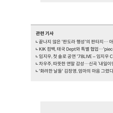
관련 기사
끝나지 않은 '판도라 행성'의 판타지… 아
KIK 컴백, 태국 Dept와 특별 협업…'piece
임지우, 첫 솔로 공연 '78LIVE – 임지우 Chr
차우주, 따뜻한 연말 감성…신곡 ‘내일이면
'화려한 날들' 김정영, 엄마의 마음 그렸