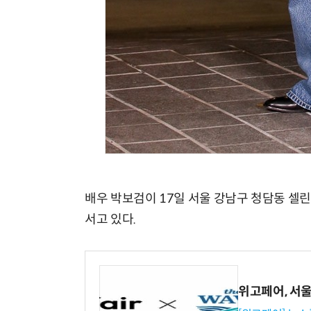
배우 박보검이 17일 서울 강남구 청담동 셀
서고 있다.
위고페어, 서울A