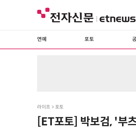
연예
포토
라이프 > 포토
[ET포토] 박보검, '