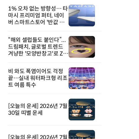
1% 오차 없는 방향성… 타
마시 프리미엄 퍼터, 네이
버 스마트스토어 '반값 할
인' 돌풍
“해외 셀럽들도 붙인다”...
드림패치, 글로벌 트렌드
겨냥한 '모양반창고'로 Z세
대 공략
비 와도 폭염이어도 걱정
끝…실내 워터파크형 리조
트 여름 특수
[오늘의 운세] 2026년 7월
30일 띠별 운세
[오늘의 운세] 2026년 7월