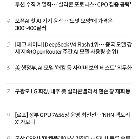
루션 수직 계열화…'실리콘 포토닉스·CPO 집중 공략'
4
오픈AI 첫 AI 기기 윤곽…'도넛 모양'에 가격은
300~400달러
5
[테크 차이나] DeepSeek V4 Flash 1위… 중국 모델 강
세 지속(OpenRouter 주간 AI 모델 사용량 순위)
6
美 행정부, AI 모델 '해킹 등 사이버 보안 테스트' 의무화
7
구광모 LG 회장, 내주 美 실리콘밸리서 젠슨 황 재회동
8
[르포] 정부 GPU 7656장 운영 최전선…'NHN 팩토리
X' 가보니
9
국산 CSP사 '마켓플레이스' 커졌다…5개사 등록 솔루