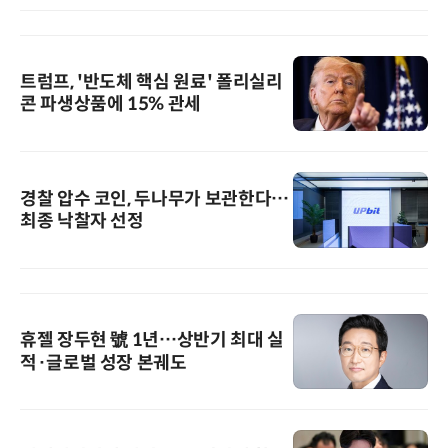
트럼프, '반도체 핵심 원료' 폴리실리
콘 파생상품에 15% 관세
경찰 압수 코인, 두나무가 보관한다…
최종 낙찰자 선정
휴젤 장두현 號 1년…상반기 최대 실
적·글로벌 성장 본궤도