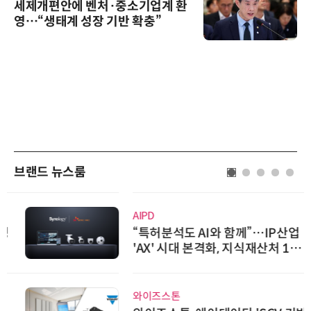
세제개편안에 벤처·중소기업계 환
영…“생태계 성장 기반 확충”
브랜드 뉴스룸
AIPD
“특허분석도 AI와 함께”…IP산업
'AX' 시대 본격화, 지식재산처 1호
AI IP데이터분석사 탄생
와이즈스톤