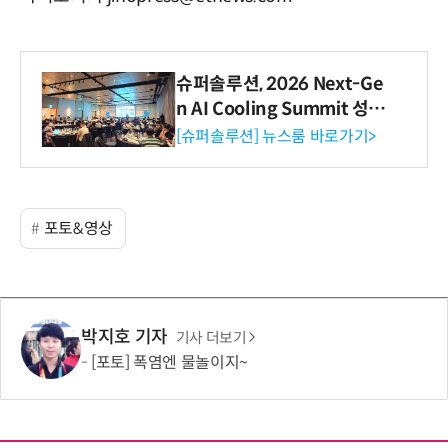
슈퍼솔루션, 2026 Next-Ge
n AI Cooling Summit 성황
리 성료
[슈퍼솔루션] 뉴스룸 바로가기>
포토&영상
박지호 기자
기사 더보기
[포토] 폭염엔 물놀이지~