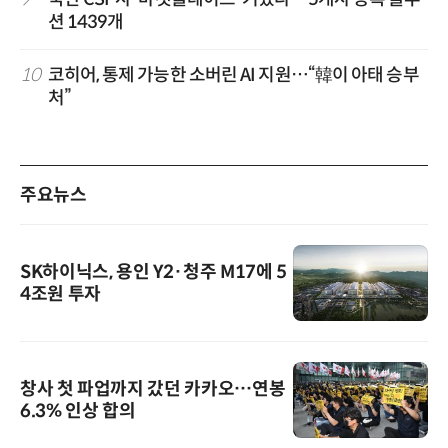
션 1439개
10
코히어, 통제 가능한 소버린 AI 지원…“韓이 아태 승부
처”
주요뉴스
SK하이닉스, 용인 Y2·청주 M17에 5
4조원 투자
창사 첫 파업까지 갔던 카카오…연봉
6.3% 인상 합의