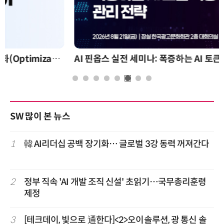
AI 핀옵스 실전 세미나: 폭증하는 AI 토큰 비용 관리 전략
SW 많이 본 뉴스
1
韓 AI리더십 공백 장기화… 글로벌 3강 동력 꺼져간다
2
정부 직속 'AI 개발 조직 신설' 초읽기…국무총리훈령
제정
3
[테크데이, 빛으로 通한다]<2>오이솔루션, 광 통신 솔