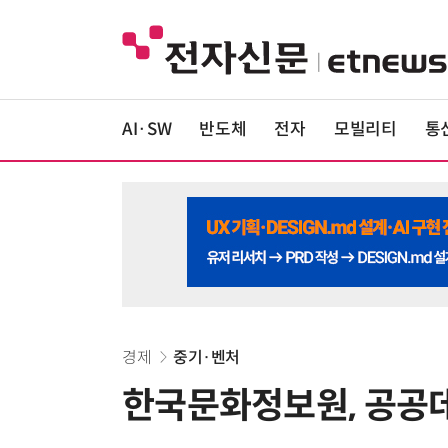
AI·SW
반도체
전자
모빌리티
통
경제
중기·벤처
한국문화정보원, 공공데