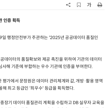
구성
7
'게이밍위크' 삼성전자-LG전자 유
서 TV·모니터 '大戰'
관 인증 획득
8
LG 엑사원, 中企 제조현장 '전파'…
대기업과 협력사 AI 상생 시동
19일 행정안전부가 주관하는 '2025년 공공데이터 품질인
9
500조 퇴직연금 시장 노리는 RA 핀
테크…AI 연금운용 경쟁 본격화
공데이터의 품질확보와 제공 촉진을 위하여 기관의 데이터
10
코스피 급등에 매수 사이드카 발동
 심사해 기준에 부합하는 우수 기관에 인증을 부여한다.
한 평가에서 문정원은 데이터 관리체계와 값, 개방·활용 영역
 올해 최고 등급인 '최우수' 등급을 획득했다.
이후 중장기 데이터 품질관리 계획을 수립하고 DB 실무자 교육을