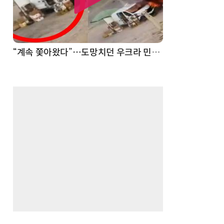
“계속 쫓아왔다”…도망치던 우크라 민간인 공격한 러 자폭 드론