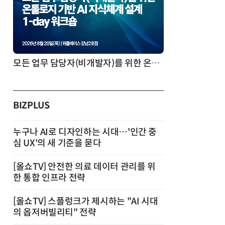
모든 업무 담당자(비개발자)를 위한 온톨로지 기반 AI 지식체계 설계 1-day 워크숍
BIZPLUS
누구나 AI로 디자인하는 시대…'인간 중
심 UX'의 새 기준을 묻다
[올쇼TV] 안전한 의료 데이터 관리를 위
한 통합 인프라 전략
[올쇼TV] 스플렁크가 제시하는 "AI 시대
의 옵저버빌리티" 전략