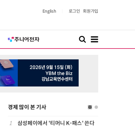
English
로그인
회원가입
경제 많이 본 기사
1
삼성페이에서 '티머니 K-패스' 쓴다
6
단독
보험
는다…'보