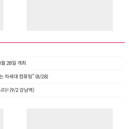
거미줄 쏘고 자동 회수까지…현실판 스파이더맨 웹 슈터
70년 만에 돌아온 시베리아호랑이…카자흐스탄 야생에 풀렸다
월 28일 개최
 차세대 컴퓨팅” (8/28)
! (9/2 강남역)