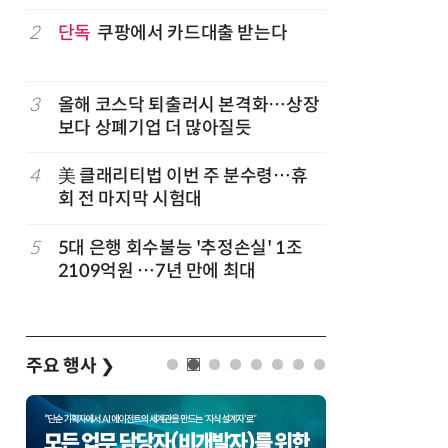
구성
럽
2
단독
쿠팡에서 카드대출 받는다
7
'게이밍위
서 TV·모
3
올해 코스닥 퇴출러시 본격화…상장
8
LG 엑사
보다 상폐기업 더 많아질듯
대기업과 
4
美 클래리티법 이번 주 분수령…휴
9
500조 
회 전 마지막 시험대
테크…AI
5
5대 은행 회수불능 '추정손실' 1조
10
코스피 급
2109억원 …7년 만에 최대
주요 행사
❯