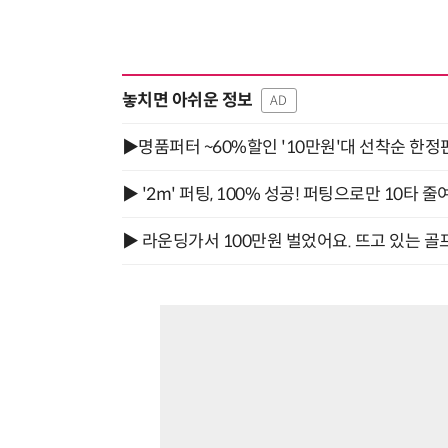
놓치면 아쉬운 정보
AD
▶명품퍼터 ~60%할인 '10만원'대 선착순 한정
▶ '2m' 퍼팅, 100% 성공! 퍼팅으로만 10타 줄
▶ 라운딩가서 100만원 벌었어요. 뜨고 있는 골