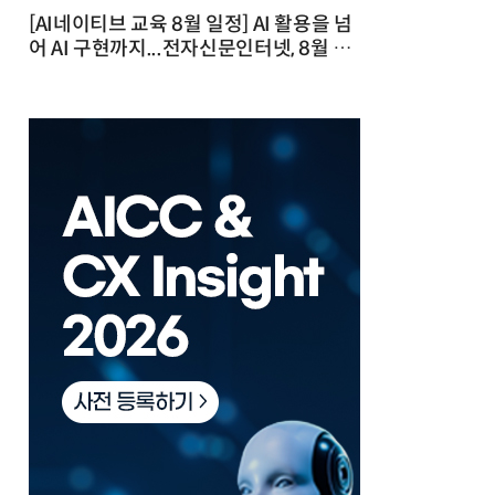
[AI네이티브 교육 8월 일정] AI 활용을 넘
어 AI 구현까지...전자신문인터넷, 8월 실
전 교육·워크숍 개최 발행일 : 2026-07-
23 10:46