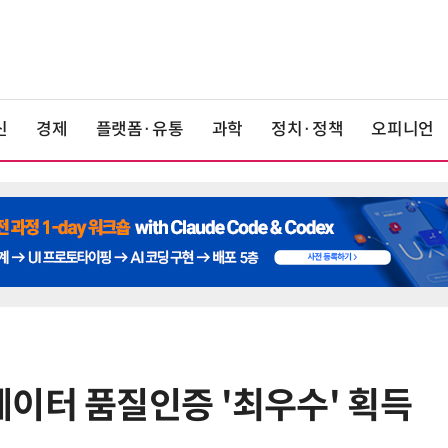
신
경제
플랫폼·유통
과학
정치·정책
오피니언
이터 품질인증 '최우수' 획득
6
단독
보험 소비자 개인정보 유출 막
는다…'보험·GA 정보보호 협의체'