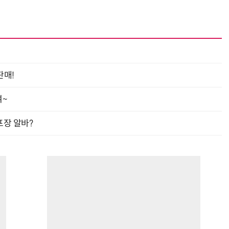
판매!
여~
프장 알바?