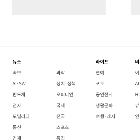
뉴스
라이프
비
속보
과학
연예
이
AI·SW
정치·정책
포토
A
반도체
오피니언
공연전시
H
전자
국제
생활문화
뷰
모빌리티
전국
여행·레저
인
통신
스포츠
경제
특집