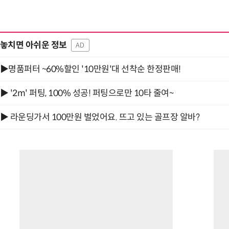
놓치면 아쉬운 정보
AD
▶명품퍼터 ~60%할인 '10만원'대 선착순 한정판매!
▶ '2m' 퍼팅, 100% 성공! 퍼팅으로만 10타 줄여~
▶ 라운딩가서 100만원 벌었어요. 뜨고 있는 골프장 알바?