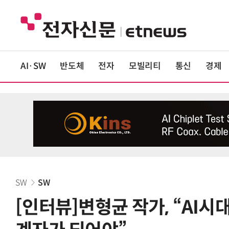
AI·SW
반도체
전자
모빌리티
통신
경제
SW
SW
[인터뷰]변형균 작가, “AI시