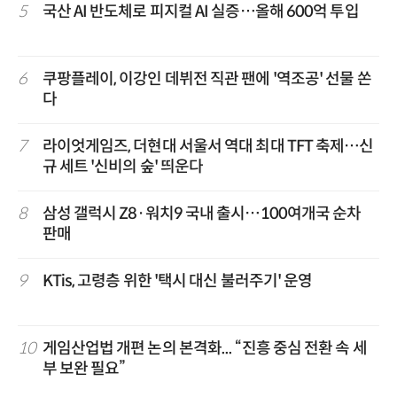
5
국산 AI 반도체로 피지컬 AI 실증…올해 600억 투입
6
쿠팡플레이, 이강인 데뷔전 직관 팬에 '역조공' 선물 쏜
다
7
라이엇게임즈, 더현대 서울서 역대 최대 TFT 축제…신
규 세트 '신비의 숲' 띄운다
8
삼성 갤럭시 Z8·워치9 국내 출시…100여개국 순차
판매
9
KTis, 고령층 위한 '택시 대신 불러주기' 운영
10
게임산업법 개편 논의 본격화... “진흥 중심 전환 속 세
부 보완 필요”