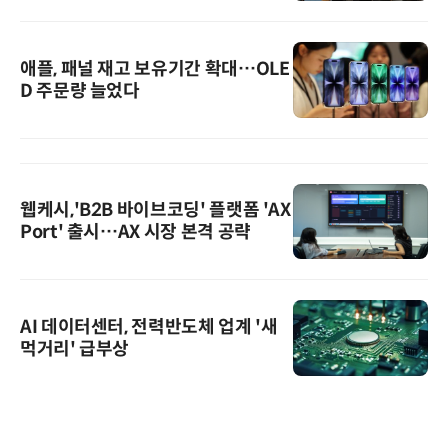
애플, 패널 재고 보유기간 확대…OLE
D 주문량 늘었다
웹케시,'B2B 바이브코딩' 플랫폼 'AX
Port' 출시…AX 시장 본격 공략
AI 데이터센터, 전력반도체 업계 '새
먹거리' 급부상