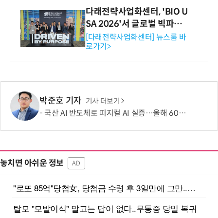
다래전략사업화센터, 'BIO U
SA 2026'서 글로벌 빅파마
와의 비즈니스 미팅 지원…K
[다래전략사업화센터] 뉴스룸 바
로가기>
-바이오 해외 진출 교두보 확
보
박준호 기자
기사 더보기
국산 AI 반도체로 피지컬 AI 실증…올해 600억 투입
놓치면 아쉬운 정보
AD