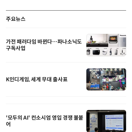
주요뉴스
가전 패러다임 바뀐다…파나소닉도
구독사업
K인디게임, 세계 무대 출사표
'모두의 AI' 컨소시엄 영입 경쟁 불붙
어