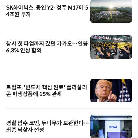
SK하이닉스, 용인 Y2·청주 M17에 5
4조원 투자
창사 첫 파업까지 갔던 카카오…연봉
6.3% 인상 합의
트럼프, '반도체 핵심 원료' 폴리실리
콘 파생상품에 15% 관세
경찰 압수 코인, 두나무가 보관한다…
최종 낙찰자 선정