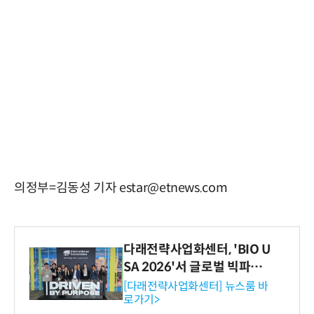
의정부=김동성 기자 estar@etnews.com
다래전략사업화센터, 'BIO U
SA 2026'서 글로벌 빅파마
와의 비즈니스 미팅 지원…K
[다래전략사업화센터] 뉴스룸 바
로가기>
-바이오 해외 진출 교두보 확