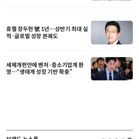
휴젤 장두현 號 1년…상반기 최대 실
적·글로벌 성장 본궤도
세제개편안에 벤처·중소기업계 환
영…“생태계 성장 기반 확충”