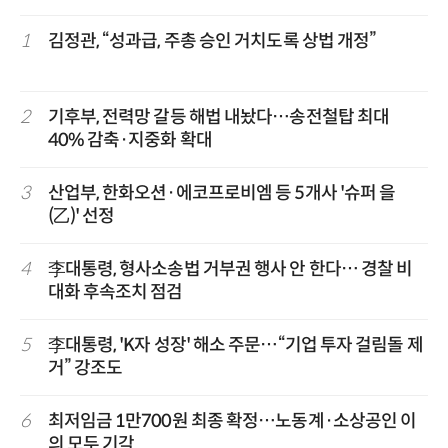
1
김정관, “성과급, 주총 승인 거치도록 상법 개정”
2
기후부, 전력망 갈등 해법 내놨다…송전철탑 최대
40% 감축·지중화 확대
3
산업부, 한화오션·에코프로비엠 등 5개사 '슈퍼 을
(乙)' 선정
4
李대통령, 형사소송법 거부권 행사 안 한다… 경찰 비
대화 후속조치 점검
5
李대통령, 'K자 성장' 해소 주문…“기업 투자 걸림돌 제
거” 강조도
6
최저임금 1만700원 최종 확정…노동계·소상공인 이
의 모두 기각