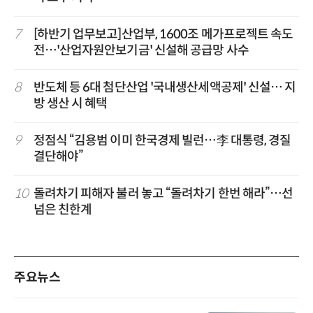
7
[하반기 업무보고]산업부, 1600조 메가프로젝트 속도
전…'산업자원안보기금' 신설해 공급망 사수
8
반도체 등 6대 첨단산업 '국내생산세액공제' 신설… 지
방 생산 시 혜택
9
정점식 “김용범 이미 한국경제 빌런…李 대통령, 경질
결단해야”
10
돌려차기 피해자 불러 놓고 “돌려차기 한번 해라”…선
넘은 친한계
주요뉴스