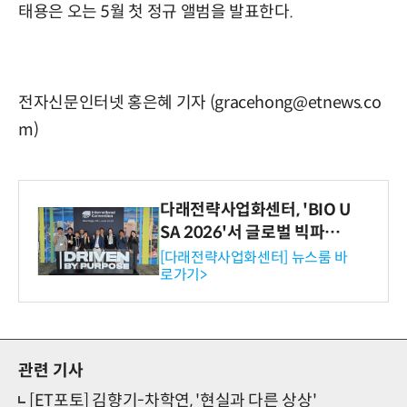
태용은 오는 5월 첫 정규 앨범을 발표한다.
전자신문인터넷 홍은혜 기자 (gracehong@etnews.co
m)
다래전략사업화센터, 'BIO U
SA 2026'서 글로벌 빅파마
와의 비즈니스 미팅 지원…K
[다래전략사업화센터] 뉴스룸 바
로가기>
-바이오 해외 진출 교두보 확
보
관련 기사
[ET포토] 김향기-차학연, '현실과 다른 상상'