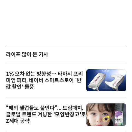
라이프 많이 본 기사
1% 오차 없는 방향성… 타마시 프리
미엄 퍼터, 네이버 스마트스토어 '반
값 할인' 돌풍
“해외 셀럽들도 붙인다”... 드림패치,
글로벌 트렌드 겨냥한 '모양반창고'로
Z세대 공략