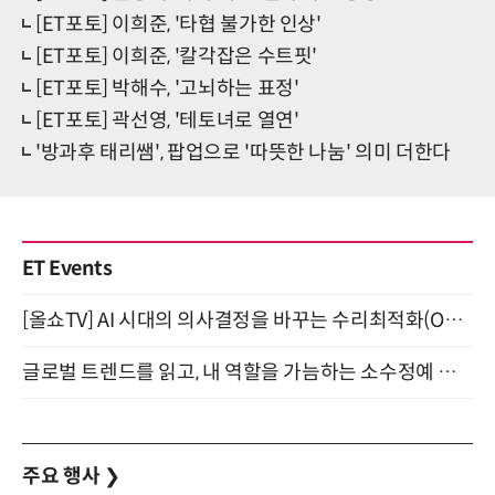
[ET포토] 이희준, '타협 불가한 인상'
[ET포토] 이희준, '칼각잡은 수트핏'
[ET포토] 박해수, '고뇌하는 표정'
[ET포토] 곽선영, '테토녀로 열연'
'방과후 태리쌤', 팝업으로 '따뜻한 나눔' 의미 더한다
ET Events
[올쇼TV] AI 시대의 의사결정을 바꾸는 수리최적화(Optimization) 소개 (8/20 생방송)
글로벌 트렌드를 읽고, 내 역할을 가늠하는 소수정예 실습 워크숍 (8/28)
주요 행사
❯