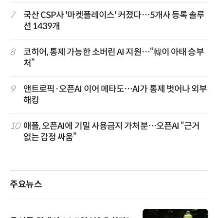
7
국산 CSP사 '마켓플레이스' 커졌다…5개사 등록 솔루
션 1439개
8
코히어, 통제 가능한 소버린 AI 지원…“韓이 아태 승부
처”
9
앤트로픽·오픈AI 이어 메타도…AI가 통제 벗어나 외부
해킹
10
애플, 오픈AI에 기밀 사용금지 가처분…오픈AI “근거
없는 감정 싸움”
주요뉴스