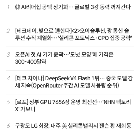
1
韓 AI리더십 공백 장기화… 글로벌 3강 동력 꺼져간다
2
[테크데이, 빛으로 通한다]<2>오이솔루션, 광 통신 솔
루션 수직 계열화…'실리콘 포토닉스·CPO 집중 공략'
3
오픈AI 첫 AI 기기 윤곽…'도넛 모양'에 가격은
300~400달러
4
[테크 차이나] DeepSeek V4 Flash 1위… 중국 모델 강
세 지속(OpenRouter 주간 AI 모델 사용량 순위)
5
[르포] 정부 GPU 7656장 운영 최전선…'NHN 팩토리
X' 가보니
6
구광모 LG 회장, 내주 美 실리콘밸리서 젠슨 황 재회동