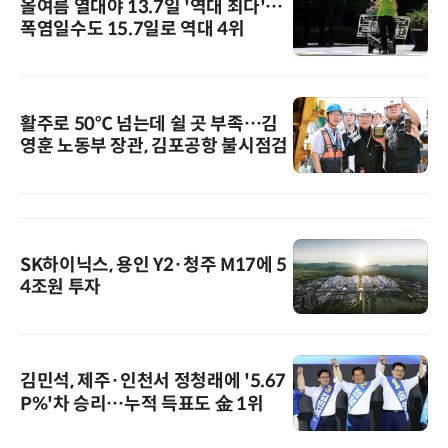
올여름 열대야 13.7일 '역대 최다'…
폭염일수도 15.7일로 역대 4위
활주로 50℃ 넘는데 쉴 곳 부족…김
영훈 노동부 장관, 김포공항 불시점검
SK하이닉스, 용인 Y2·청주 M17에 5
4조원 투자
김민석, 제주·인천서 정청래에 '5.67
P%'차 승리…누적 득표도 金 1위