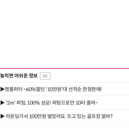
놓치면 아쉬운 정보
AD
▶명품퍼터 ~60%할인 '10만원'대 선착순 한정판매!
▶ '2m' 퍼팅, 100% 성공! 퍼팅으로만 10타 줄여~
▶ 라운딩가서 100만원 벌었어요. 뜨고 있는 골프장 알바?