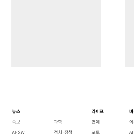
뉴스
라이프
비
속보
과학
연예
이
AI·SW
정치·정책
포토
A