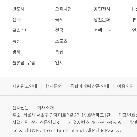
반도체
오피니언
공연전시
H
전자
국제
생활문화
뷰
모빌리티
전국
여행·레저
인
통신
스포츠
경제
특집
플랫폼·유통
연재
지면광고안내
행사문의
통합마케팅 상품 안내
이용약관
전자신문
회사소개
주소 : 서울시 서초구 양재대로2길 22-16 호반파크1관
대표번호 : 
사업자명 : 전자신문인터넷
사업자번호 : 107-81-80959
발행
Copyright © Electronic Times Internet. All Rights Reserved.