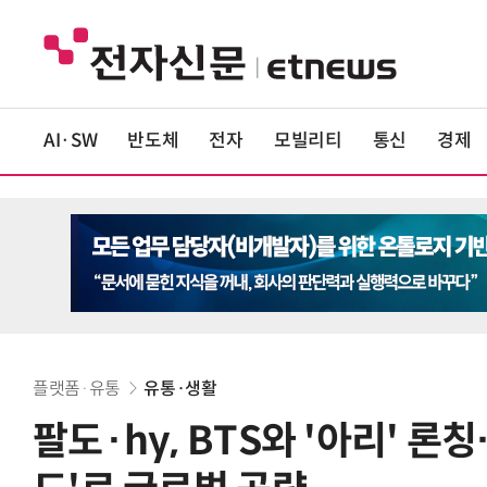
AI·SW
반도체
전자
모빌리티
통신
경제
플랫폼·유통
유통·생활
팔도·hy, BTS와 '아리' 론