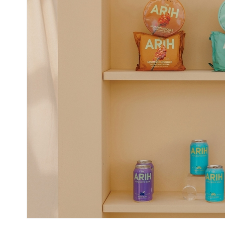
“계속 쫓아왔다”…도망치던 우크라 민간