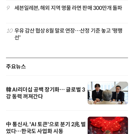
9
세븐일레븐, 해외 지역 명물 라면 판매 300만개 돌파
10
우유 감산 협상 8월 말로 연장…산정 기준 놓고 '평행
선'
주요뉴스
韓 AI리더십 공백 장기화… 글로벌 3
강 동력 꺼져간다
中 통신사, 'AI 토큰'으로 분기 2兆 벌
었다…한국도 사업화 시동