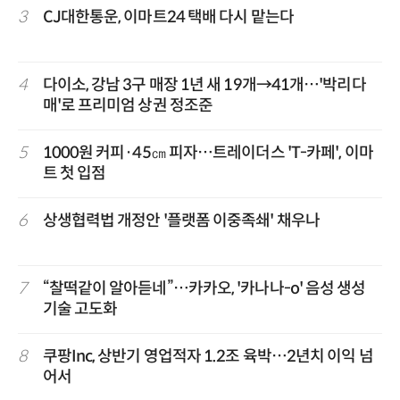
3
CJ대한통운, 이마트24 택배 다시 맡는다
4
다이소, 강남 3구 매장 1년 새 19개→41개…'박리다
매'로 프리미엄 상권 정조준
5
1000원 커피·45㎝ 피자…트레이더스 'T-카페', 이마
트 첫 입점
6
상생협력법 개정안 '플랫폼 이중족쇄' 채우나
7
“찰떡같이 알아듣네”…카카오, '카나나-o' 음성 생성
기술 고도화
8
쿠팡Inc, 상반기 영업적자 1.2조 육박…2년치 이익 넘
어서