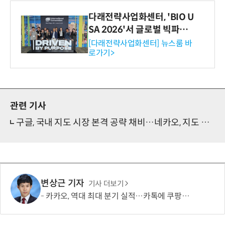
다래전략사업화센터, 'BIO U
SA 2026'서 글로벌 빅파마
와의 비즈니스 미팅 지원…K
[다래전략사업화센터] 뉴스룸 바
로가기>
-바이오 해외 진출 교두보 확
보
관련 기사
구글, 국내 지도 시장 본격 공략 채비…네카오, 지도 편의 기능 고도화로 견제
변상근 기자
기사 더보기
카카오, 역대 최대 분기 실적…카톡에 쿠팡이츠 연동해 주문부터 결제까지