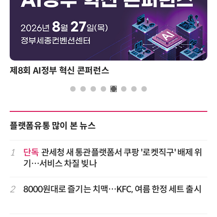
제8회 AI정부 혁신 콘퍼런스
플랫폼유통 많이 본 뉴스
1
단독
관세청 새 통관플랫폼서 쿠팡 '로켓직구' 배제 위
기…서비스 차질 빚나
2
8000원대로 즐기는 치맥…KFC, 여름 한정 세트 출시