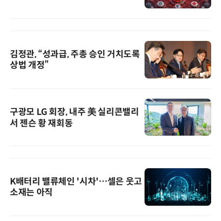
김정관, “성과급, 주총 승인 거치도록
상법 개정”
구광모 LG 회장, 내주 美 실리콘밸리
서 젠슨 황 재회동
K배터리 밸류체인 '시차'…셀은 웃고
소재는 아직