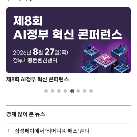
제8회 AI정부 혁신 콘퍼런스
경제 많이 본 뉴스
1
삼성페이에서 '티머니 K-패스' 쓴다