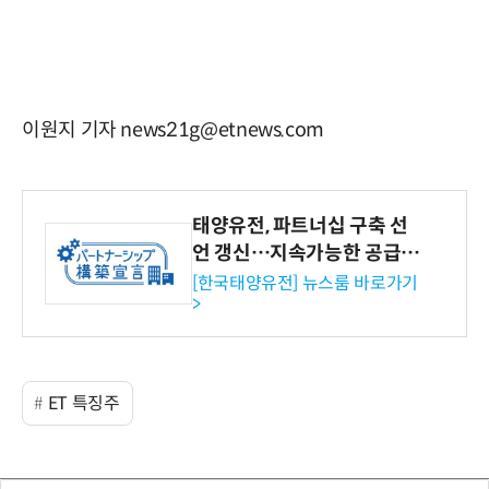
이원지 기자 news21g@etnews.com
태양유전, 파트너십 구축 선
언 갱신…지속가능한 공급망
협력 강화
[한국태양유전] 뉴스룸 바로가기
>
ET 특징주