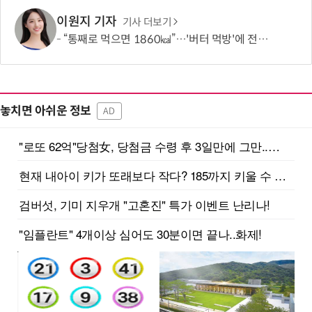
이원지 기자
기사 더보기
“통째로 먹으면 1860㎉”…'버터 먹방'에 전문가가 경고한 이유
놓치면 아쉬운 정보
AD