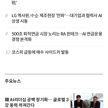
戰'
8
LG 엑사원, 中企 제조현장 '전파'…대기업과 협력사 AI
상생 시동
9
500조 퇴직연금 시장 노리는 RA 핀테크…AI 연금운용
경쟁 본격화
10
코스피 급등에 매수 사이드카 발동
주요뉴스
韓 AI리더십 공백 장기화… 글로벌 3
강 동력 꺼져간다