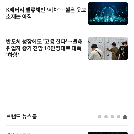
K배터리 밸류체인 '시차'…셀은 웃고
소재는 아직
반도체 성장에도 '고용 한파'…올해
취업자 증가 전망 10만명대로 대폭
'하향'
브랜드 뉴스룸