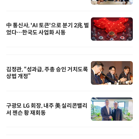
中 통신사, 'AI 토큰'으로 분기 2兆 벌
었다…한국도 사업화 시동
김정관, “성과급, 주총 승인 거치도록
상법 개정”
구광모 LG 회장, 내주 美 실리콘밸리
서 젠슨 황 재회동