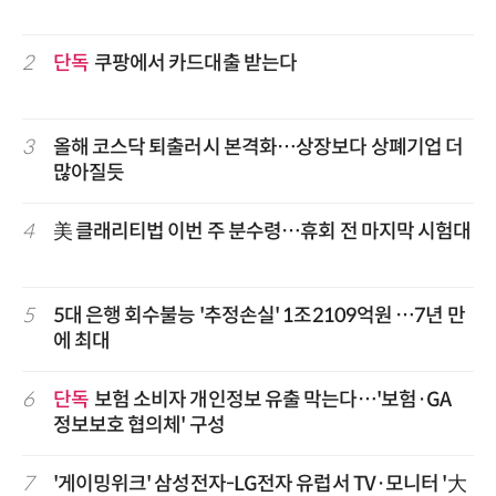
2
단독
쿠팡에서 카드대출 받는다
3
올해 코스닥 퇴출러시 본격화…상장보다 상폐기업 더
많아질듯
4
美 클래리티법 이번 주 분수령…휴회 전 마지막 시험대
5
5대 은행 회수불능 '추정손실' 1조2109억원 …7년 만
에 최대
6
단독
보험 소비자 개인정보 유출 막는다…'보험·GA
정보보호 협의체' 구성
7
'게이밍위크' 삼성전자-LG전자 유럽서 TV·모니터 '大