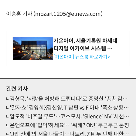
이승훈 기자 (mozart1205@etnews.com)
가온아이, 서울기록원 차세대
디지털 아카이브 시스템 구축
수행
[가온아이] 뉴스룸 바로가기>
관련 기사
김형묵, '사랑을 처방해 드립니다'로 증명한 '촘촘 감정 연기'
'말자쇼' 김영희X김신영, T 남편 vs F 아내 '폭소 상황극'
압도적 '비주얼 무드'…코스모시, 'Silence' MV '시선 집중'
온앤오프에 '입덕'하세요!…'뭐해? ON!' 두근두근 론칭
'J팝 신예'의 서울 나들이…나토리, 7月 두 번째 내한 확정