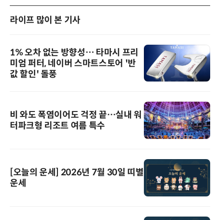
라이프 많이 본 기사
1% 오차 없는 방향성… 타마시 프리
미엄 퍼터, 네이버 스마트스토어 '반
값 할인' 돌풍
비 와도 폭염이어도 걱정 끝…실내 워
터파크형 리조트 여름 특수
[오늘의 운세] 2026년 7월 30일 띠별
운세