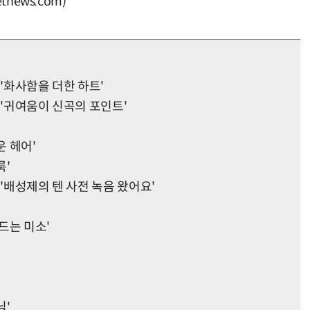
news.com)
 '화사함을 더한 하트'
 '귀여움이 신곡의 포인트'
운 헤어'
룩'
 '배성제의 텐 사전 녹음 왔어요'
만드는 미소'
님'