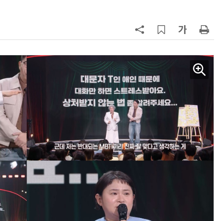
양자컴퓨팅 비즈니스·기술 입문 1-Day 워크샵 - 큐비트·양자 알고리듬·Qiskit 실습으로 이해하는 차세대
업무 자동화 위한 AI ‘세컨드 브레인’ 만들기 1-day 워크숍 - LLM Wiki 