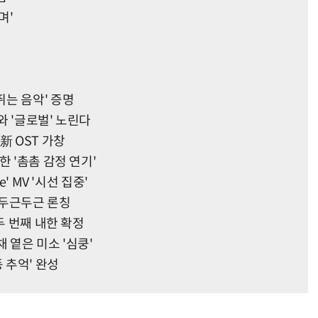
며'
는 음악' 증명
와 '글로벌' 노린다
新 OST 가창
한 '촘촘 감정 연기'
' MV '시선 집중'
' 두근두근 론칭
두 번째 내한 확정
 옅은 미소 '심쿵'
 추억' 완성