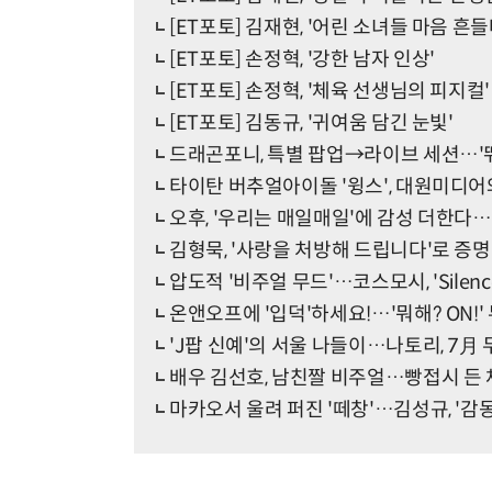
[ET포토] 김재현, '어린 소녀들 마음 흔들
[ET포토] 손정혁, '강한 남자 인상'
[ET포토] 손정혁, '체육 선생님의 피지컬'
[ET포토] 김동규, '귀여움 담긴 눈빛'
드래곤포니, 특별 팝업→라이브 세션…'뛰
타이탄 버추얼아이돌 '윙스', 대원미디어
오후, '우리는 매일매일'에 감성 더한다…
김형묵, '사랑을 처방해 드립니다'로 증명
압도적 '비주얼 무드'…코스모시, 'Silence
온앤오프에 '입덕'하세요!…'뭐해? ON!
'J팝 신예'의 서울 나들이…나토리, 7月 
배우 김선호, 남친짤 비주얼…빵접시 든 채
마카오서 울려 퍼진 '떼창'…김성규, '감동