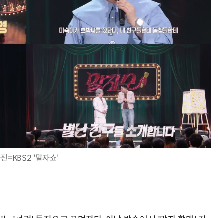
진=KBS2 '말자쇼'