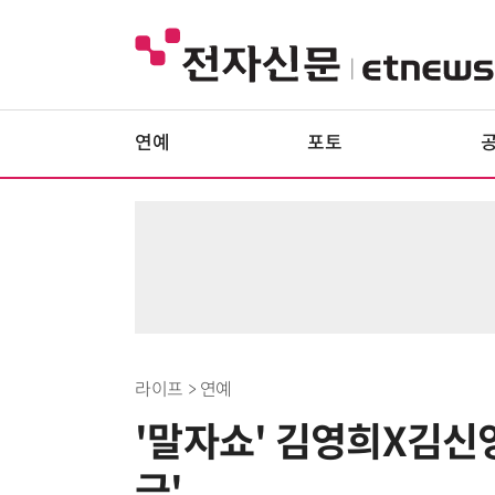
연예
포토
라이프 > 연예
'말자쇼' 김영희X김신영,
극'