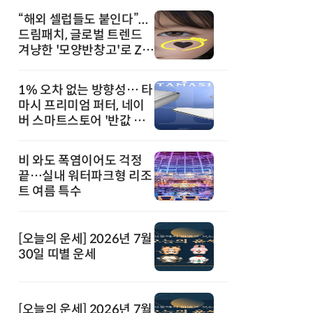
“해외 셀럽들도 붙인다”...
드림패치, 글로벌 트렌드
겨냥한 '모양반창고'로 Z세
대 공략
1% 오차 없는 방향성… 타
마시 프리미엄 퍼터, 네이
버 스마트스토어 '반값 할
인' 돌풍
비 와도 폭염이어도 걱정
끝…실내 워터파크형 리조
트 여름 특수
[오늘의 운세] 2026년 7월
30일 띠별 운세
[오늘의 운세] 2026년 7월