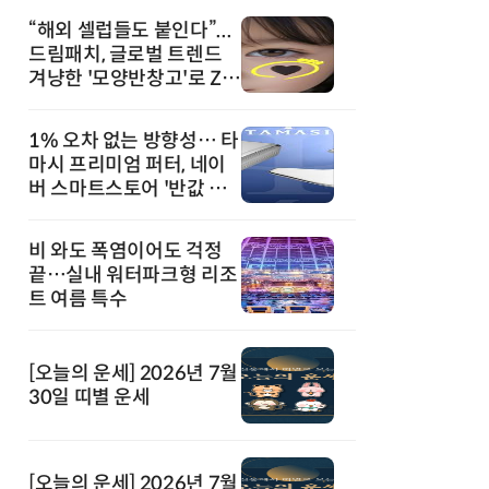
“해외 셀럽들도 붙인다”...
드림패치, 글로벌 트렌드
겨냥한 '모양반창고'로 Z세
대 공략
1% 오차 없는 방향성… 타
마시 프리미엄 퍼터, 네이
버 스마트스토어 '반값 할
인' 돌풍
비 와도 폭염이어도 걱정
끝…실내 워터파크형 리조
트 여름 특수
[오늘의 운세] 2026년 7월
30일 띠별 운세
[오늘의 운세] 2026년 7월