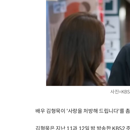
사진=KBS
배우 김형묵이 '사랑을 처방해 드립니다'를 
김형묵은 지난 11과 12일 밤 방송한 KBS2