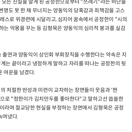
은 모든 진실을 알게 된 공정한으로부터 "쓰레기"라는 비난을
변명도 못 한 채 무너지는 양동익의 당혹감과 죄책감을 고스
트레스로 위경련에 시달리고, 심지어 꿈속에서 공정한이 "시의
하는 악몽을 꾸는 등 김형묵은 양동익의 심리적 붕괴를 실감
방송 출연과 양동익이 상인회 부회장직을 수행한다는 약속은 지
 관계는 끝이라고 냉정하게 말하고 자리를 떠나는 공정한의 뒷
 여운을 남겼다.
익의 처절한 반성과 미련이 교차하는 장면들이 웃음과 '짠
적으로 "정한이가 김치만두를 좋아한다"고 말하고선 씁쓸한
뿐"이라며 절교당한 현실을 부정하는 장면에서 김형묵은 공정
녹여냈다.