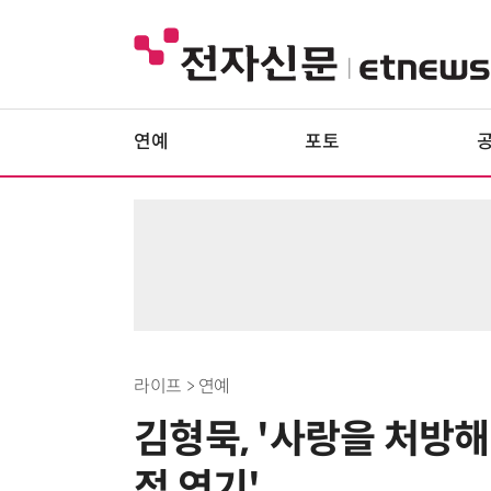
연예
포토
라이프 > 연예
김형묵, '사랑을 처방해
정 연기'