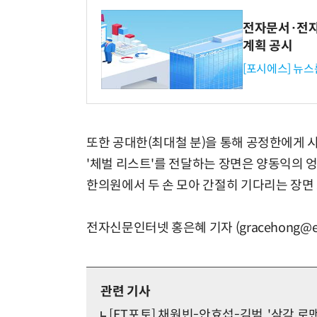
전자문서·전자
계획 공시
[포시에스] 뉴스
또한 공대한(최대철 분)을 통해 공정한에게 
'체벌 리스트'를 전달하는 장면은 양동익의 
한의원에서 두 손 모아 간절히 기다리는 장면
전자신문인터넷 홍은혜 기자 (gracehong@et
관련 기사
[ET포토] 채원빈-안효섭-김범, '삼각 로