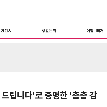
공연전시
생활문화
여행·레저
 드립니다'로 증명한 '촘촘 감