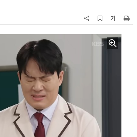
양자컴퓨팅 비즈니스·기술 입문 1-Day 워크샵 - 큐비트·양자 알고리듬·Qiskit 실습으로 이해하는 차세대
업무 자동화 위한 AI ‘세컨드 브레인’ 만들기 1-day 워크숍 - LLM Wiki 