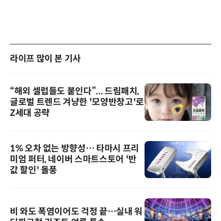
라이프 많이 본 기사
“해외 셀럽들도 붙인다”... 드림패치,
글로벌 트렌드 겨냥한 '모양반창고'로
Z세대 공략
1% 오차 없는 방향성… 타마시 프리
미엄 퍼터, 네이버 스마트스토어 '반
값 할인' 돌풍
비 와도 폭염이어도 걱정 끝…실내 워