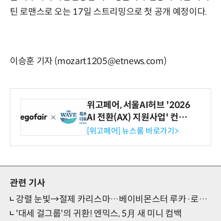
틴 로맨스로 오는 17일 스트리밍으로 첫 공개 예정이다.
이승훈 기자 (mozart1205@etnews.com)
위고페어, 서울AI허브 '2026
AI 전환(AX) 지원사업' 컨소
시엄 선정
[위고페어] 뉴스룸 바로가기>
관련 기사
강렬 눈빛→절제 카리스마…베이비몬스터 루카·로라의 '춤'
'대세 걸그룹'의 귀환! 엔믹스, 5月 새 미니 컴백