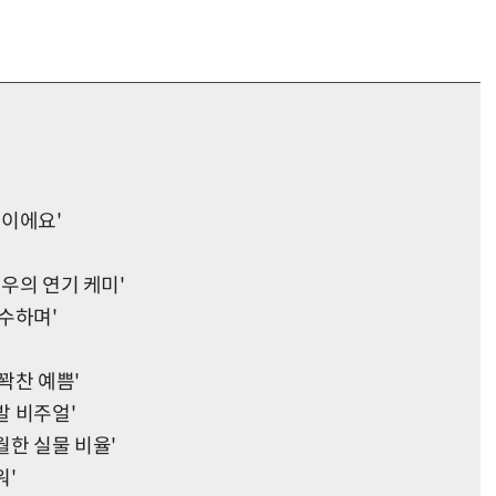
음이에요'
배우의 연기 케미'
흡수하며'
 꽉찬 예쁨'
발 비주얼'
월한 실물 비율'
워'