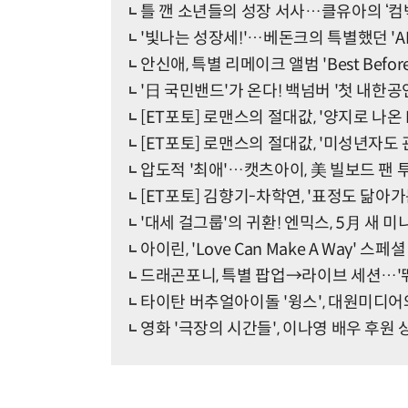
틀 깬 소년들의 성장 서사…클유아의 ‘컴
'빛나는 성장세!'…베돈크의 특별했던 'AFT
안신애, 특별 리메이크 앨범 'Best Befor
'日 국민밴드'가 온다! 백넘버 '첫 내한공
[ET포토] 로맨스의 절대값, '양지로 나온
[ET포토] 로맨스의 절대값, '미성년자도 
압도적 '최애'…캣츠아이, 美 빌보드 팬 투
[ET포토] 김향기-차학연, '표정도 닮아가
'대세 걸그룹'의 귀환! 엔믹스, 5月 새 미
아이린, 'Love Can Make A Way' 스
드래곤포니, 특별 팝업→라이브 세션…'뛰
타이탄 버추얼아이돌 '윙스', 대원미디어
영화 '극장의 시간들', 이나영 배우 후원