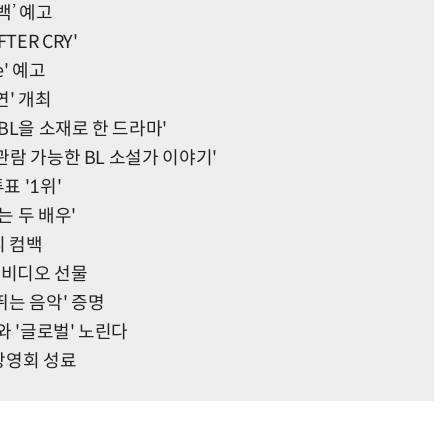
백’ 예고
ER CRY'
e' 예고
연' 개최
 BL을 소재로 한 드라마'
관람 가능한 BL 소설가 이야기'
표 '1위'
는 두 배우'
니 컴백
페셜 비디오 선물
는 음악' 증명
와 '글로벌' 노린다
 상영회 성료