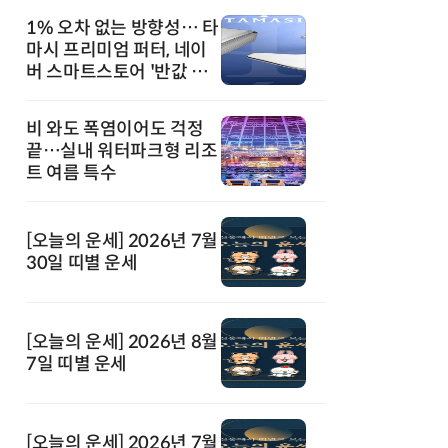
1% 오차 없는 방향성… 타
마시 프리미엄 퍼터, 네이
버 스마트스토어 '반값 할
인' 돌풍
비 와도 폭염이어도 걱정
끝…실내 워터파크형 리조
트 여름 특수
[오늘의 운세] 2026년 7월
30일 띠별 운세
[오늘의 운세] 2026년 8월
7일 띠별 운세
[오늘의 운세] 2026년 7월