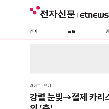
연예
포토
라이프 > 연예
강렬 눈빛→절제 카리
의 '춤'