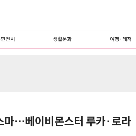
공연전시
생활문화
여행·레저
스마…베이비몬스터 루카·로라