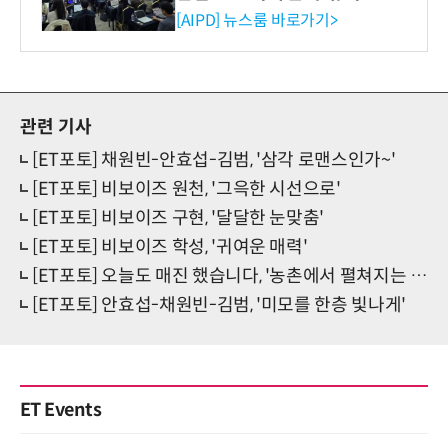
재산처 1호 AI IP데이터분석
[AIPD] 뉴스룸 바로가기>
사 탄생
관련 기사
[ET포토] 채원빈-안효섭-김범, '삼각 로맨스인가~'
[ET포토] 비보이즈 원천, '그윽한 시선으로'
[ET포토] 비보이즈 구현, '달달한 눈맞춤'
[ET포토] 비보이즈 학성, '귀여운 매력'
[ET포토] 오늘도 매진 했습니다, '농촌에서 펼쳐지는 로맨틱 코미디'
[ET포토] 안효섭-채원빈-김범, '미모를 한층 빛나게'
ET Events