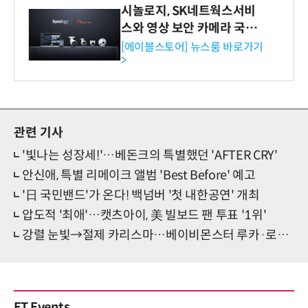
시놀로지, SK네트웍스서비
스와 영상 보안 카메라 국내
독점 판매 파트너십 체결
[에이블스토어] 뉴스룸 바로가기
>
관련 기사
'빛나는 성장세!'…베돈크의 특별했던 'AFTER CRY'
안신애, 특별 리메이크 앨범 'Best Before' 예고
'日 국민밴드'가 온다! 백넘버 '첫 내한공연' 개최
압도적 '최애'…캣츠아이, 美 빌보드 팬 투표 '1위'
강렬 눈빛→절제 카리스마…베이비몬스터 루카·로라의 '춤'
ET Events