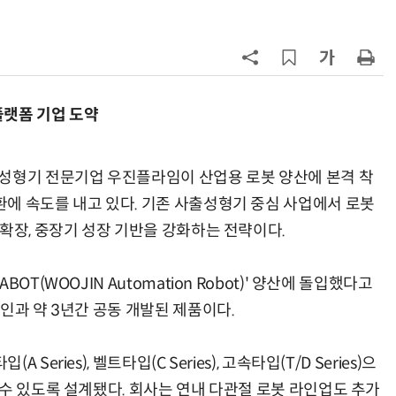
7
“상장폐지 막아라”…중소 가전 기업
주가 부양 '총력전'
8
경찰 압수 코인, 두나무가 보관한
다…최종 낙찰자 선정
랫폼 기업 도약
9
코스피 급등에 매수 사이드카 발동
형기 전문기업 우진플라임이 산업용 로봇 양산에 본격 착
에 속도를 내고 있다. 기존 사출성형기 중심 사업에서 로봇
10
한은 금 매입 나섰지만…개인투자자
확장, 중장기 성장 기반을 강화하는 전략이다.
는 금 투자 '외면'
T(WOOJIN Automation Robot)' 양산에 돌입했다고
인과 약 3년간 공동 개발된 제품이다.
ries), 벨트타입(C Series), 고속타입(T/D Series)으
수 있도록 설계됐다. 회사는 연내 다관절 로봇 라인업도 추가