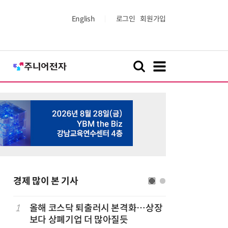
English
로그인
회원가입
경제 많이 본 기사
럽
1
올해 코스닥 퇴출러시 본격화…상장
6
'게이밍위
보다 상폐기업 더 많아질듯
서 TV·모