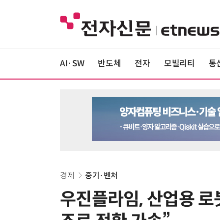
AI·SW
반도체
전자
모빌리티
통
경제
중기·벤처
우진플라임, 산업용 로