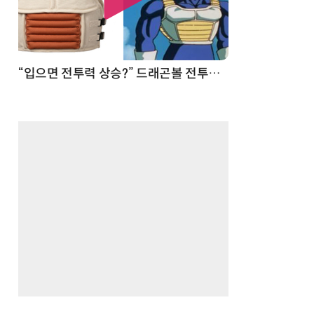
 순간
“입으면 전투력 상승?” 드래곤볼 전투복 닮은 중량조끼