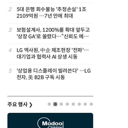
,
2
5대 은행 회수불능 '추정손실' 1조
7
“상장폐지
2109억원 …7년 만에 최대
주가 부양
3
보험설계사, 1200%룰 확대 앞두고
8
경찰 압수
'상장 GA'로 쏠렸다…“신뢰도 메리
다…최종
트”
4
LG 엑사원, 中企 제조현장 '전파'…
9
코스피 급
대기업과 협력사 AI 상생 시동
5
'상업용 디스플레이 빌려쓴다' …LG
10
한은 금
전자, 美 B2B 구독 시동
는 금 투자
주요 행사
❯