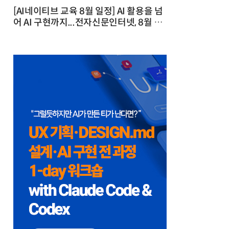
[AI네이티브 교육 8월 일정] AI 활용을 넘
어 AI 구현까지...전자신문인터넷, 8월 실
전 교육·워크숍 개최 발행일 : 2026-07-
23 10:46