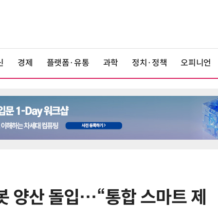
신
경제
플랫폼·유통
과학
정치·정책
오피니언
봇 양산 돌입…“통합 스마트 제
6
'게이밍위크' 삼성전자-LG전자 유
서 TV·모니터 '大戰'