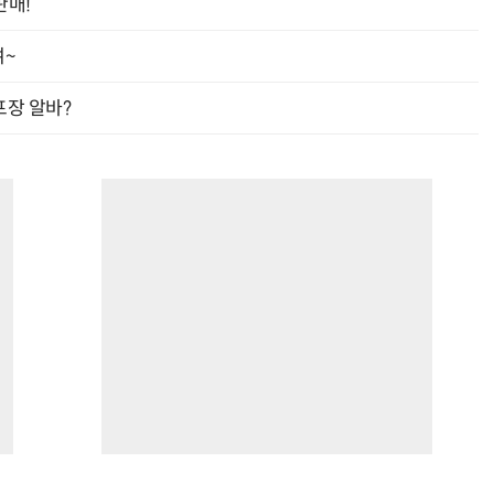
판매!
여~
프장 알바?