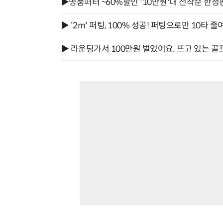
▶명품퍼터 ~60%할인 '10만원'대 선착순 한정
▶ '2m' 퍼팅, 100% 성공! 퍼팅으로만 10타 줄
▶ 라운딩가서 100만원 벌었어요. 뜨고 있는 골