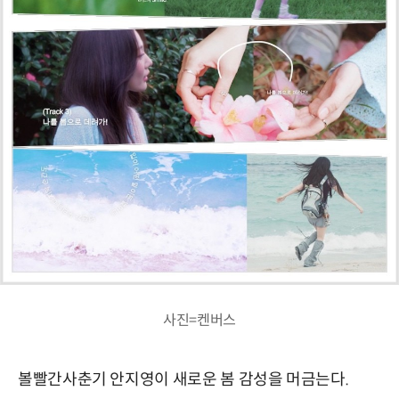
사진=켄버스
볼빨간사춘기 안지영이 새로운 봄 감성을 머금는다.