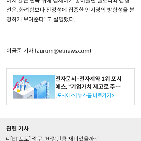
하지 않은 편곡 위에 섬세하게 쌓아올린 멜로디와 감정
선은, 화려함보다 진정성에 집중한 안지영의 방향성을 분
명하게 보여준다"고 설명했다.
이금준 기자 (aurum@etnews.com)
전자문서·전자계약 1위 포시
에스, “기업가치 제고로 주주
환원 강화” 계획 공시
[포시에스] 뉴스룸 바로가기>
관련 기사
[ET포토] 짱구, '바람만큼 재미있을까~'