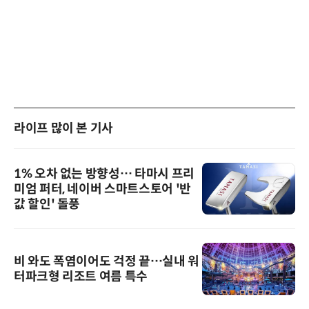
라이프 많이 본 기사
1% 오차 없는 방향성… 타마시 프리
미엄 퍼터, 네이버 스마트스토어 '반
값 할인' 돌풍
비 와도 폭염이어도 걱정 끝…실내 워
터파크형 리조트 여름 특수