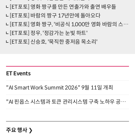
[ET포토] 영화 짱구를 만든 연출가와 출연 배우들
[ET포토] 바람의 짱구 17년만에 돌아오다
[ET포토] 영화 짱구, '비공식 1,000만 영화 바람의 스핀오프'
[ET포토] 정우, '정감가는 눈빛 하트'
[ET포토] 신승호, '묵직한 중저음 목소리'
ET Events
"AI Smart Work Summit 2026" 9월 11일 개최
"AI 핀옵스 시스템과 토큰 관리시스템 구축 노하우 공개" 잠실 한국광고문화회관 2층 대회의실 (8/21)
주요 행사
❯