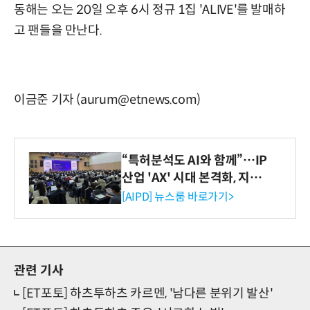
동해는 오는 20일 오후 6시 정규 1집 'ALIVE'를 발매하
고 팬들을 만난다.
이금준 기자 (aurum@etnews.com)
“특허분석도 AI와 함께”…IP
산업 'AX' 시대 본격화, 지식
재산처 1호 AI IP데이터분석
[AIPD] 뉴스룸 바로가기>
사 탄생
관련 기사
[ET포토] 하츠투하츠 카르멘, '남다른 분위기 발산'