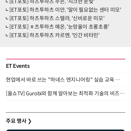
[ET포토] 하츠투하츠 주은, '시크한 눈빛'
[ET포토] 하츠투하츠 이안, '말이 필요없는 센터 미모'
[ET포토] 하츠투하츠 스텔라, '신비로운 미모'
[ET포토] ㅎ츠투하츠 예온, '눈망울이 초롱초롱'
[ET포토] 하츠투하츠 카르멘, '인간 비타민'
ET Events
현업에서 바로 쓰는 "하네스 엔지니어링" 실습 교육 워크숍 8월 20일 개최
[올쇼TV] Gurobi와 함께 알아보는 최적화 기술의 비즈니스 활용 (8월 20일 생방송)
주요 행사
❯