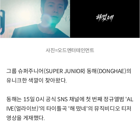
사진=오드엔터테인먼트
그룹 슈퍼주니어(SUPER JUNIOR) 동해(DONGHAE)의
유니크한 색깔이 찾아왔다.
동해는 15일 0시 공식 SNS 채널에 첫 번째 정규앨범 'AL
IVE(얼라이브)'의 타이틀곡 '해 떴네'의 뮤직비디오 티저
영상을 게재했다.