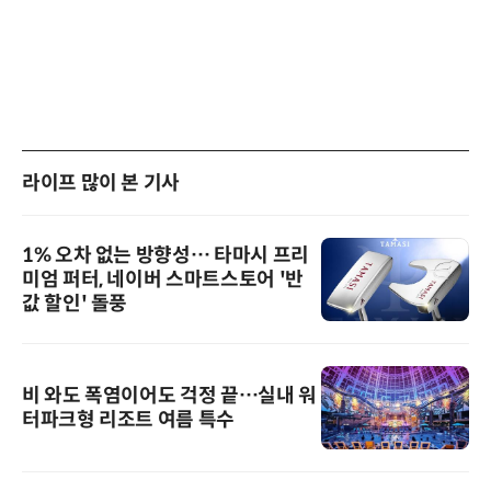
라이프 많이 본 기사
1% 오차 없는 방향성… 타마시 프리
미엄 퍼터, 네이버 스마트스토어 '반
값 할인' 돌풍
비 와도 폭염이어도 걱정 끝…실내 워
터파크형 리조트 여름 특수