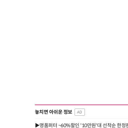
놓치면 아쉬운 정보
AD
▶명품퍼터 ~60%할인 '10만원'대 선착순 한정