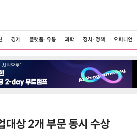
신
경제
플랫폼·유통
과학
정치·정책
오피니언
업대상 2개 부문 동시 수상
6
檢, LG화학·한화솔루션 등 7개사 압
수수색…담합 의혹