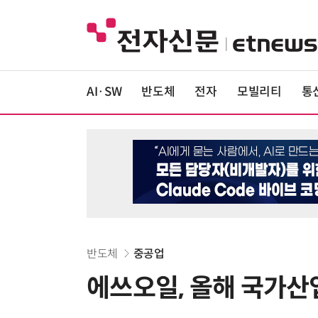
AI·SW
반도체
전자
모빌리티
통
반도체
중공업
에쓰오일, 올해 국가산