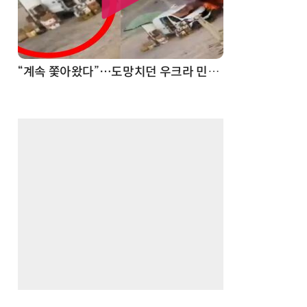
“계속 쫓아왔다”…도망치던 우크라 민간인 공격한 러 자폭 드론