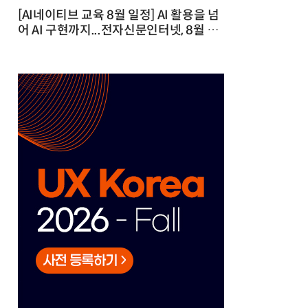
[AI네이티브 교육 8월 일정] AI 활용을 넘
어 AI 구현까지...전자신문인터넷, 8월 실
전 교육·워크숍 개최 발행일 : 2026-07-
23 10:46