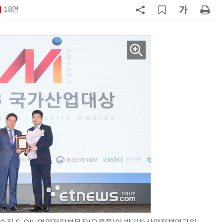
18면
7
[테크데이, 빛으로 通한다]<2>오이
솔루션, 광 통신 솔루션 수직 계열
화…'실리콘 포토닉스·CPO 집중 
략'
8
AMD, 데이터센터 매출 2배 급증…2
분기 사상 최대 매출
9
[사설] 차세대 전력반도체 R&D, 참
여 대기업 파격 혜택 줘라
10
소프트피브이·성균관대, 실내용 3
원 구형 태양전지 IEC 국제표준 개
과제 공식 승인