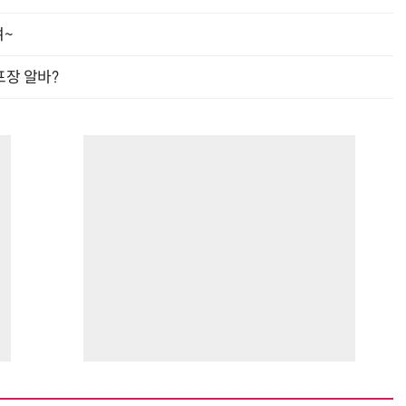
여~
프장 알바?
거미줄 쏘고 자동 회수까지…현실판 스파이더맨 웹 슈터
70년 만에 돌아온 시베리아호랑이…카자흐스탄 야생에 풀렸다