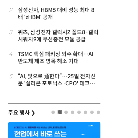
2
삼성전자, HBM5 대비 성능 최대 8
7
[테크데이
배 'zHBM' 공개
솔루션, 
공
화…'실리
략'
3
위츠, 삼성전자 갤럭시Z 폴드8·갤럭
8
AMD, 
시워치9에 무선충전 모듈 공급
분기 사상
4
TSMC 핵심 패키징 외주 확대…AI
9
[사설] 
반도체 제조 병목 해소 기대
여 대기업
차
5
“AI, 빛으로 通한다”…25일 전자신
10
소프트피브
발
문 '실리콘 포토닉스·CPO' 테크데
원 구형 
이 개최
과제 공식
주요 행사
❯