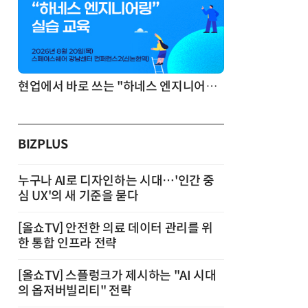
기반 정리·리서치·보고 자동화
현업에서 바로 쓰는 "하네스 엔지니어링" 실습 교육
BIZPLUS
누구나 AI로 디자인하는 시대…'인간 중
심 UX'의 새 기준을 묻다
[올쇼TV] 안전한 의료 데이터 관리를 위
한 통합 인프라 전략
[올쇼TV] 스플렁크가 제시하는 "AI 시대
의 옵저버빌리티" 전략