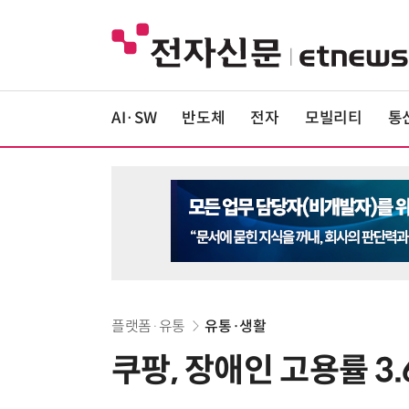
AI·SW
반도체
전자
모빌리티
통
플랫폼·유통
유통·생활
쿠팡, 장애인 고용률 