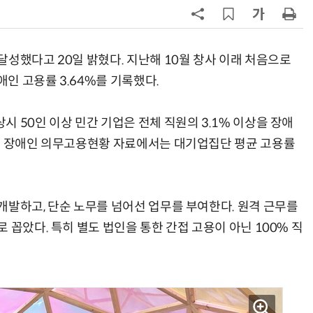
7
“찰떡같이 알아듣네”…카카오, '카
나-o' 음성 생성 기술 고도화
성했다고 20일 밝혔다. 지난해 10월 창사 이래 처음으로
8
쿠팡Inc, 상반기 영업적자 1.2조 육
애인 고용률 3.64%를 기록했다.
박…2년치 이익 넘어서
 50인 이상 민간 기업은 전체 직원의 3.1% 이상을 장애
9
세븐일레븐, 해외 지역 명물 라면 판
매 300만개 돌파
4년 장애인 의무고용현황 자료에서는 대기업집단 평균 고용률
10
“쿠팡 7월 추정 결제액 10.9% 감소
개발하고, 단순 노무를 넘어선 업무를 부여한다. 원격 근무를
 꼽았다. 특히 별도 법인을 통한 간접 고용이 아닌 100% 직