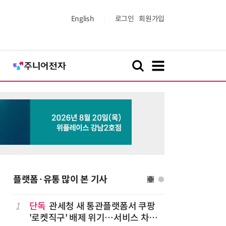
English
로그인
회원가입
플랫폼·유통 많이 본 기사
1
단독
관세청 새 통관플랫폼서 쿠팡
6
1000원
'로켓직구' 배제 위기…서비스 차질
더스 'T-