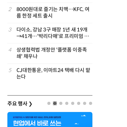
빚나
나
2
8000원대로 즐기는 치맥…KFC, 여
7
“찰떡같이
름 한정 세트 출시
나-o' 
3
다이소, 강남 3구 매장 1년 새 19개
8
쿠팡Inc,
→41개…'박리다매'로 프리미엄 상
박…2년
권 정조준
4
상생협력법 개정안 '플랫폼 이중족
9
세븐일레븐
쇄' 채우나
매 300
”
5
CJ대한통운, 이마트24 택배 다시 맡
10
“쿠팡 7월
는다
주요 행사
❯