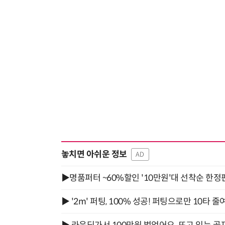
놓치면 아쉬운 정보
AD
▶명품퍼터 ~60%할인 '10만원'대 선착순 한정
▶ '2m' 퍼팅, 100% 성공! 퍼팅으로만 10타 줄