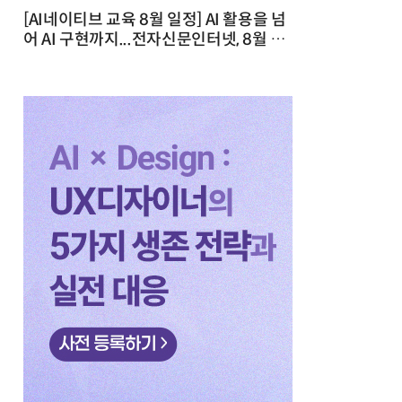
[AI네이티브 교육 8월 일정] AI 활용을 넘
어 AI 구현까지...전자신문인터넷, 8월 실
전 교육·워크숍 개최 발행일 : 2026-07-
23 10:46