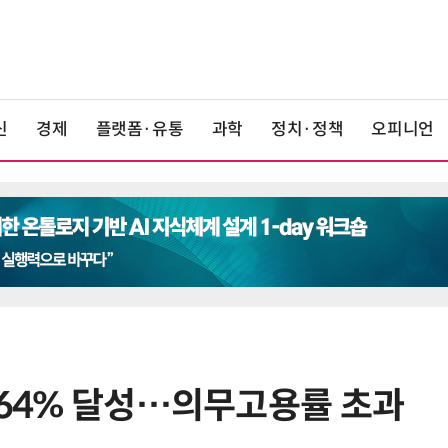
신
경제
플랫폼·유통
과학
정치·정책
오피니언
3.64% 달성…의무고용률 초과
6
1000원 커피·45㎝ 피자…트레이
더스 'T-카페', 이마트 첫 입점