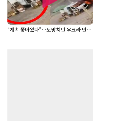
“계속 쫓아왔다”…도망치던 우크라 민간인 공격한 러 자폭 드론