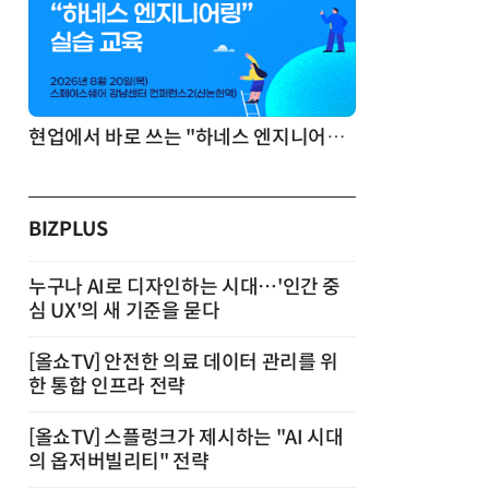
기반 정리·리서치·보고 자동화
현업에서 바로 쓰는 "하네스 엔지니어링" 실습 교육
BIZPLUS
누구나 AI로 디자인하는 시대…'인간 중
심 UX'의 새 기준을 묻다
[올쇼TV] 안전한 의료 데이터 관리를 위
한 통합 인프라 전략
[올쇼TV] 스플렁크가 제시하는 "AI 시대
의 옵저버빌리티" 전략