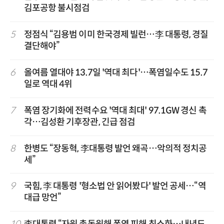
김포공항 불시점검
5
정점식 “김용범 이미 한국경제 빌런…李 대통령, 경질
결단해야”
6
올여름 열대야 13.7일 '역대 최다'…폭염일수도 15.7
일로 역대 4위
7
폭염 장기화에 전력수요 '역대 최대' 97.1GW 경신 촉
각…김성환 기후장관, 긴급 점검
8
한병도 “장동혁, 李대통령 발언 왜곡…악의적 정치공
세”
9
국힘, 李 대통령 '형소법 안 읽어봤다' 발언 공세…“역
대급 망언”