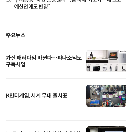
10
李대통령 “자원 총동원해 폭염 피해 최소화…내년도
예산안에도 반영”
주요뉴스
가전 패러다임 바뀐다…파나소닉도
구독사업
K인디게임, 세계 무대 출사표