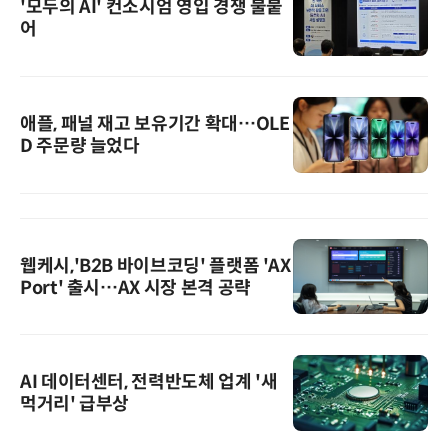
'모두의 AI' 컨소시엄 영입 경쟁 불붙
어
애플, 패널 재고 보유기간 확대…OLE
D 주문량 늘었다
웹케시,'B2B 바이브코딩' 플랫폼 'AX
Port' 출시…AX 시장 본격 공략
AI 데이터센터, 전력반도체 업계 '새
먹거리' 급부상