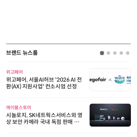
브랜드 뉴스룸
위고페어
위고페어, 서울AI허브 '2026 AI 전
환(AX) 지원사업' 컨소시엄 선정
에이블스토어
시놀로지, SK네트웍스서비스와 영
상 보안 카메라 국내 독점 판매 파
트너십 체결