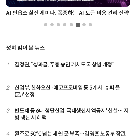
AI 핀옵스 실전 세미나: 폭증하는 AI 토큰 비용 관리 전략
정치 많이 본 뉴스
1
김정관, “성과급, 주총 승인 거치도록 상법 개정”
2
산업부, 한화오션·에코프로비엠 등 5개사 '슈퍼 을
(乙)' 선정
3
반도체 등 6대 첨단산업 '국내생산세액공제' 신설… 지
방 생산 시 혜택
4
활주로 50℃ 넘는데 쉴 곳 부족…김영훈 노동부 장관,