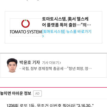
토마토시스템, 美서 헬스케
어 플랫폼 특허 출원…“의료
기관·보험사 공략”
[토마토시스템] 뉴스룸 바로가기
>
박윤호 기자
기사 더보기
국힘, 정부 경제정책 총공세…“청년 희망, 정권교체 외 해답 없어”
놓치면 아쉬운 정보
AD