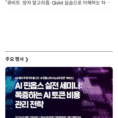
“큐비트·양자 알고리즘·Qiskit 실습으로 이해하는 차세대 컴퓨팅” (8/28)
주요 행사
❯