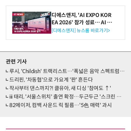
디에스앤지, 'AI EXPO KOR
EA 2026' 참가 성료… AI 전
생애주기 아우르는 통합 솔루
[디에스앤지] 뉴스룸 바로가기>
션 선봬 [영상]
관련 기사
루시, 'Childish' 트랙리스트…'폭넓은 음악 스펙트럼' 주목
드리핀, '차동협'으로 가요계 '판' 흔든다
작사부터 댄스까지?! 클유아, 새 디싱 '참여도 ↑'
iii 태리, '서울스위치' 출연 확정…두근두근 '스크린 데뷔'
82메이저, 컴백 사운드 릭 필름…'5色 매력' 과시