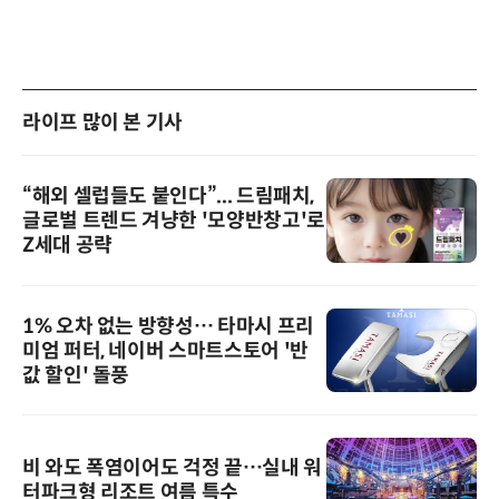
라이프 많이 본 기사
“해외 셀럽들도 붙인다”... 드림패치,
글로벌 트렌드 겨냥한 '모양반창고'로
Z세대 공략
1% 오차 없는 방향성… 타마시 프리
미엄 퍼터, 네이버 스마트스토어 '반
값 할인' 돌풍
비 와도 폭염이어도 걱정 끝…실내 워
터파크형 리조트 여름 특수