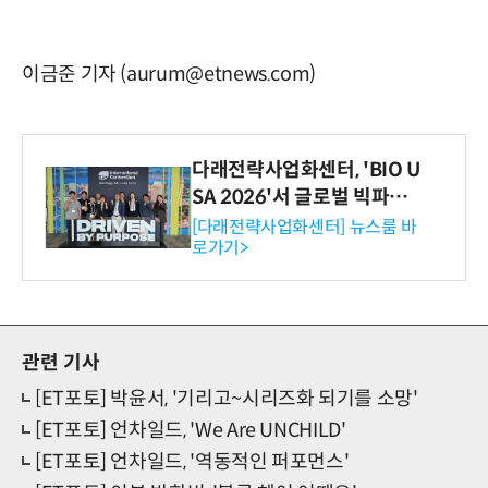
이금준 기자 (aurum@etnews.com)
다래전략사업화센터, 'BIO U
SA 2026'서 글로벌 빅파마
와의 비즈니스 미팅 지원…K
[다래전략사업화센터] 뉴스룸 바
로가기>
-바이오 해외 진출 교두보 확
보
관련 기사
[ET포토] 박윤서, '기리고~시리즈화 되기를 소망'
[ET포토] 언차일드, 'We Are UNCHILD'
[ET포토] 언차일드, '역동적인 퍼포먼스'