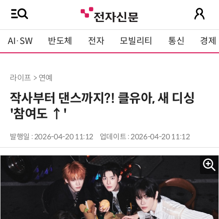
AI·SW
반도체
전자
모빌리티
통신
경제
라이프 > 연예
작사부터 댄스까지?! 클유아, 새 디싱
'참여도 ↑'
발행일 : 2026-04-20 11:12
업데이트 : 2026-04-20 11:12