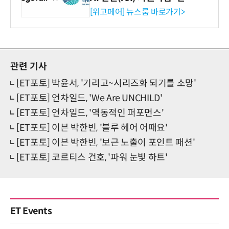
시엄 선정
[위고페어] 뉴스룸 바로가기>
관련 기사
[ET포토] 박윤서, '기리고~시리즈화 되기를 소망'
[ET포토] 언차일드, 'We Are UNCHILD'
[ET포토] 언차일드, '역동적인 퍼포먼스'
[ET포토] 이븐 박한빈, '블루 헤어 어때요'
[ET포토] 이븐 박한빈, '보근 노출이 포인트 패션'
[ET포토] 코르티스 건호, '파워 눈빛 하트'
ET Events