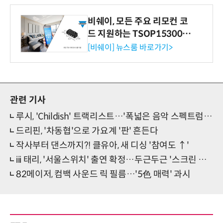
비쉐이, 모든 주요 리모컨 코
드 지원하는 TSOP15300 시
리즈 IR 수신기 출시
[비쉐이] 뉴스룸 바로가기>
관련 기사
루시, 'Childish' 트랙리스트…'폭넓은 음악 스펙트럼' 주목
드리핀, '차동협'으로 가요계 '판' 흔든다
작사부터 댄스까지?! 클유아, 새 디싱 '참여도 ↑'
iii 태리, '서울스위치' 출연 확정…두근두근 '스크린 데뷔'
82메이저, 컴백 사운드 릭 필름…'5色 매력' 과시