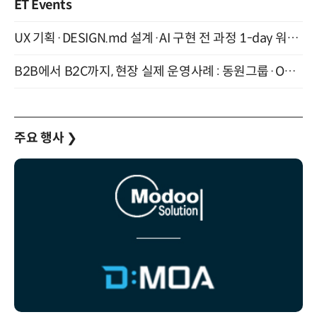
ET Events
UX 기획·DESIGN.md 설계·AI 구현 전 과정 1-day 워크숍 with Claude Code·Codex 9월 15일 개최
B2B에서 B2C까지, 현장 실제 운영사례 : 동원그룹·OCI·다이닝브랜즈그룹·당근 (8/27)
주요 행사
❯