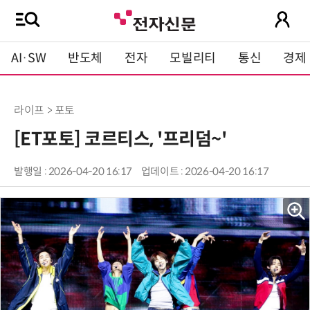
AI·SW
반도체
전자
모빌리티
통신
경제
라이프 > 포토
[ET포토] 코르티스, '프리덤~'
발행일 : 2026-04-20 16:17
업데이트 : 2026-04-20 16:17