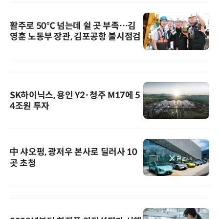
활주로 50℃ 넘는데 쉴 곳 부족…김
영훈 노동부 장관, 김포공항 불시점검
SK하이닉스, 용인 Y2·청주 M17에 5
4조원 투자
中 샤오펑, 광저우 본사로 딜러사 10
곳 초청