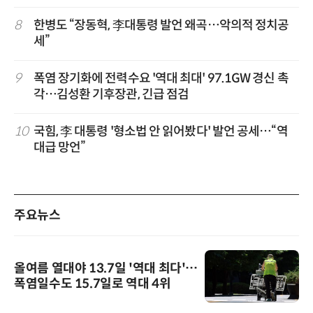
8
한병도 “장동혁, 李대통령 발언 왜곡…악의적 정치공
세”
9
폭염 장기화에 전력수요 '역대 최대' 97.1GW 경신 촉
각…김성환 기후장관, 긴급 점검
10
국힘, 李 대통령 '형소법 안 읽어봤다' 발언 공세…“역
대급 망언”
주요뉴스
올여름 열대야 13.7일 '역대 최다'…
폭염일수도 15.7일로 역대 4위