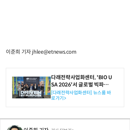
이준희 기자 jhlee@etnews.com
다래전략사업화센터, 'BIO U
SA 2026'서 글로벌 빅파마
와의 비즈니스 미팅 지원…K
[다래전략사업화센터] 뉴스룸 바
로가기>
-바이오 해외 진출 교두보 확
보