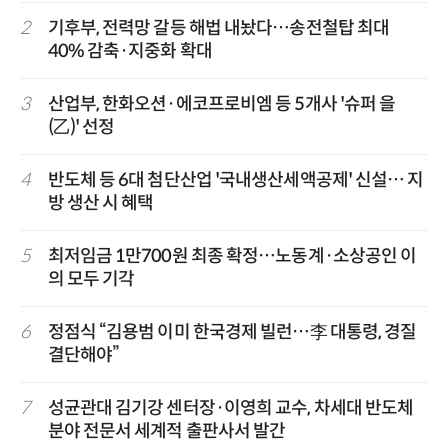
2
기후부, 전력망 갈등 해법 내놨다…송전철탑 최대
40% 감축·지중화 확대
3
산업부, 한화오션·에코프로비엠 등 5개사 '슈퍼 을
(乙)' 선정
4
반도체 등 6대 첨단산업 '국내생산세액공제' 신설… 지
방 생산 시 혜택
5
최저임금 1만700원 최종 확정…노동계·소상공인 이
의 모두 기각
6
정점식 “김용범 이미 한국경제 빌런…李 대통령, 경질
결단해야”
7
성균관대 김기강 센터장·이영희 교수, 차세대 반도체
분야 전문서 세계적 출판사서 발간