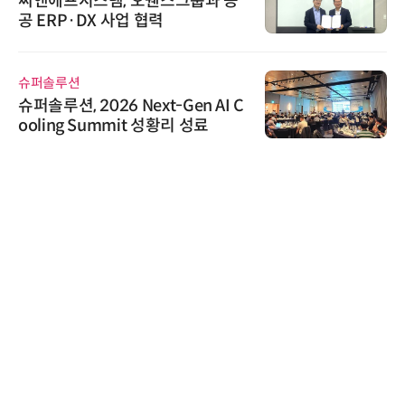
'자동화 산업의 새로운 가능성'…
인아그룹 전국 7개 도시 세미나 페
어 개최
디에스앤지
디에스앤지, 'AI EXPO KOREA 20
26' 참가 성료… AI 전 생애주기 아
우르는 통합 솔루션 선봬
와이즈스톤
와이즈스톤, 에이데이타 'SCV 기반
수집 데이터'에 DQ인증 최고 등급
수여