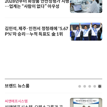
2028년부터 화장품 안전성평가 시행
…업계는 “사람이 없다” 아우성
김민석, 제주·인천서 정청래에 '5.67
P%'차 승리…누적 득표도 金 1위
브랜드 뉴스룸
인아그룹