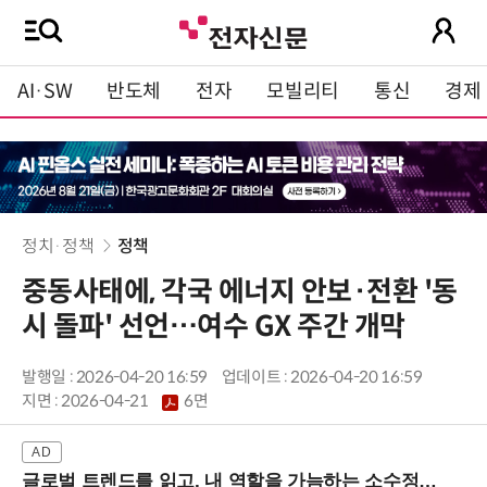
AI·SW
반도체
전자
모빌리티
통신
경제
정치·정책
정책
중동사태에, 각국 에너지 안보·전환 '동
시 돌파' 선언…여수 GX 주간 개막
발행일 : 2026-04-20 16:59
업데이트 : 2026-04-20 16:59
지면 :
2026-04-21
6면
글로벌 트렌드를 읽고, 내 역할을 가늠하는 소수정예 실습 워크숍 (8/28 신논현역)