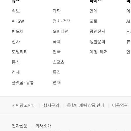
뉴스
라이프
비
속보
과학
연예
이
AI·SW
정치·정책
포토
A
반도체
오피니언
공연전시
H
전자
국제
생활문화
뷰
모빌리티
전국
여행·레저
인
통신
스포츠
경제
특집
플랫폼·유통
연재
지면광고안내
행사문의
통합마케팅 상품 안내
이용약관
전자신문
회사소개