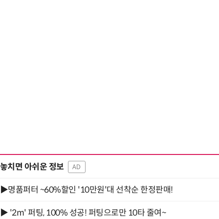
놓치면 아쉬운 정보
AD
▶명품퍼터 ~60%할인 '10만원'대 선착순 한정판매!
▶ '2m' 퍼팅, 100% 성공! 퍼팅으로만 10타 줄여~