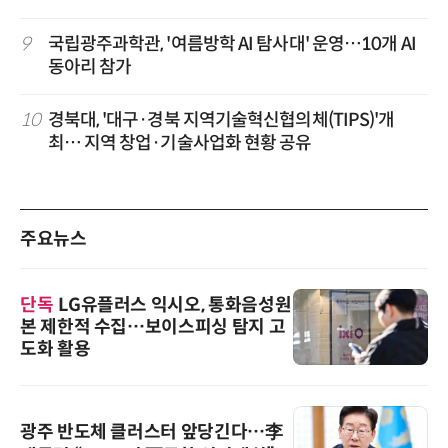
9
국립광주과학관, '여름방학 AI 탐사대' 운영…10개 AI
동아리 참가
10
경북대, '대구·경북 지역기술혁신협의체(TIPS)'개
최… 지역 창업·기술사업화 현황 공유
주요뉴스
단독
LG유플러스 익시오, 통화음성원
본 제한적 수집…보이스피싱 탐지 고
도화 활용
광주 반도체 클러스터 앞당긴다…李