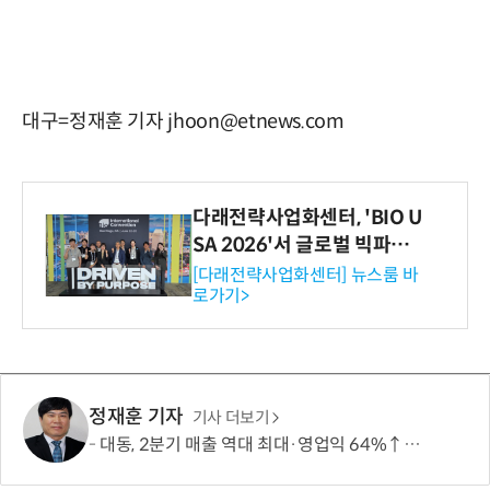
대구=정재훈 기자 jhoon@etnews.com
다래전략사업화센터, 'BIO U
SA 2026'서 글로벌 빅파마
와의 비즈니스 미팅 지원…K
[다래전략사업화센터] 뉴스룸 바
로가기>
-바이오 해외 진출 교두보 확
보
정재훈 기자
기사 더보기
대동, 2분기 매출 역대 최대·영업익 64%↑…상반기 매출도 신기록