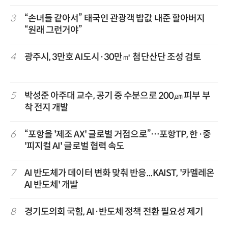
3
“손녀들 같아서” 태국인 관광객 밥값 내준 할아버지
“원래 그런거야”
4
광주시, 3만호 AI도시·30만㎡ 첨단산단 조성 검토
5
박성준 아주대 교수, 공기 중 수분으로 200㎛ 피부 부
착 전지 개발
6
“포항을 '제조 AX' 글로벌 거점으로”…포항TP, 한·중
'피지컬 AI' 글로벌 협력 속도
7
AI 반도체가 데이터 변화 맞춰 반응...KAIST, '카멜레온
AI 반도체' 개발
8
경기도의회 국힘, AI·반도체 정책 전환 필요성 제기