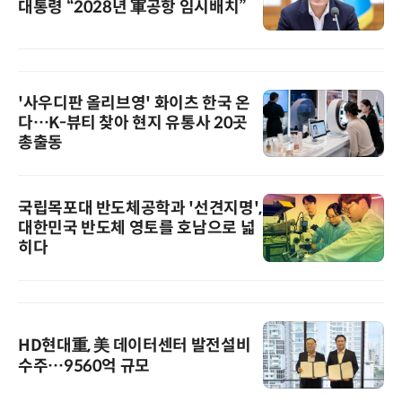
대통령 “2028년 軍공항 임시배치”
'사우디판 올리브영' 화이츠 한국 온
다…K-뷰티 찾아 현지 유통사 20곳
총출동
국립목포대 반도체공학과 '선견지명',
대한민국 반도체 영토를 호남으로 넓
히다
HD현대重, 美 데이터센터 발전설비
수주…9560억 규모