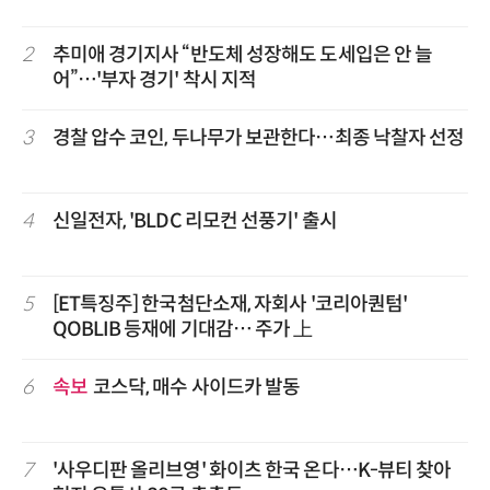
2
추미애 경기지사 “반도체 성장해도 도세입은 안 늘
어”…'부자 경기' 착시 지적
3
경찰 압수 코인, 두나무가 보관한다…최종 낙찰자 선정
4
신일전자, 'BLDC 리모컨 선풍기' 출시
5
[ET특징주] 한국첨단소재, 자회사 '코리아퀀텀'
QOBLIB 등재에 기대감… 주가 上
6
속보
코스닥, 매수 사이드카 발동
7
'사우디판 올리브영' 화이츠 한국 온다…K-뷰티 찾아