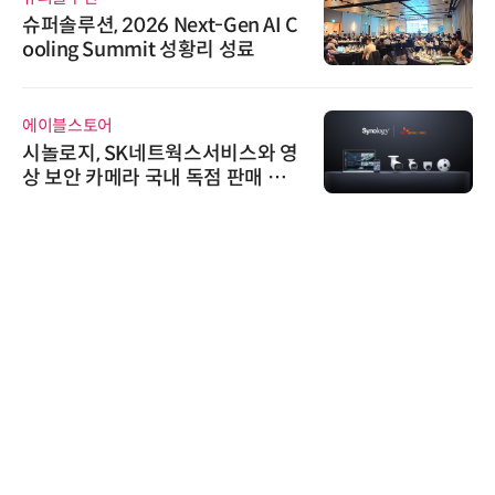
솔루션, 2026 Next-Gen AI C
비쉐이
ling Summit 성황리 성료
원하는
신기 
이블스토어
와이즈
놀로지, SK네트웍스서비스와 영
와이즈
 보안 카메라 국내 독점 판매 파
수집 
너십 체결
수여
노보센
노보센
난제 
기