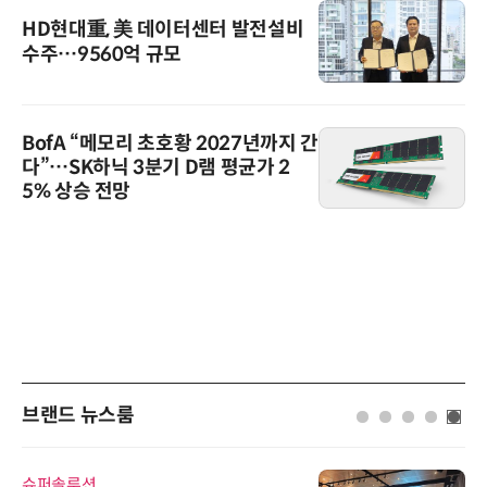
HD현대重, 美 데이터센터 발전설비
수주…9560억 규모
BofA “메모리 초호황 2027년까지 간
다”…SK하닉 3분기 D램 평균가 2
5% 상승 전망
브랜드 뉴스룸
퍼솔루션
비쉐이