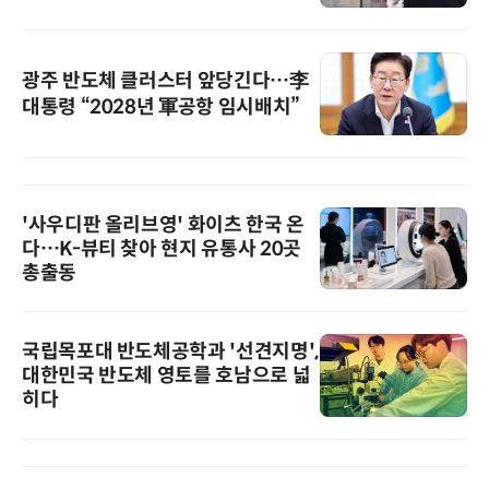
광주 반도체 클러스터 앞당긴다…李
대통령 “2028년 軍공항 임시배치”
'사우디판 올리브영' 화이츠 한국 온
다…K-뷰티 찾아 현지 유통사 20곳
총출동
국립목포대 반도체공학과 '선견지명',
대한민국 반도체 영토를 호남으로 넓
히다