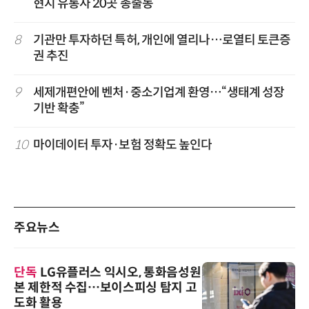
현지 유통사 20곳 총출동
8
기관만 투자하던 특허, 개인에 열리나…로열티 토큰증
권 추진
9
세제개편안에 벤처·중소기업계 환영…“생태계 성장
기반 확충”
10
마이데이터 투자·보험 정확도 높인다
주요뉴스
단독
LG유플러스 익시오, 통화음성원
본 제한적 수집…보이스피싱 탐지 고
도화 활용