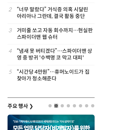
코스피 조명
바꾼다
2
“너무 말랐다” 거식증 의혹 시달린
7
“韓, 향
아리아나 그란데, 결국 활동 중단
엔비디아,
3
거미줄 쏘고 자동 회수까지…현실판
8
日서 벤틀
스파이더맨 웹 슈터
인 인플루
후 도망가
4
“냄새 못 버티겠다”…스파이더맨 상
9
19세 공
영 중 방귀 '수백명 코 막고 대피'
강화 속 
5
“시간당 4만원”…휴머노이드가 집
10
“설마, 
찾아가 청소해준다
까”…월
주요 행사
❯