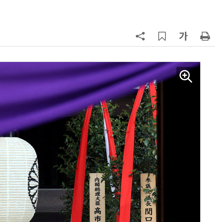
바꾼다
7
“韓, 향후 5년 메모리 최강국 유지…
엔비디아, HBM 독주 흔들”
8
日서 벤틀리 몰다 사고낸 유명 한국
인 인플루언서 체포… 7대 연쇄추돌
후 도망가
9
19세 공주도 입대…덴마크, 국방력
강화 속 군 복무 시작
10
“설마, 삼전닉스가 하루새 반토막날
까”…월가에 판돈 몰린다는데