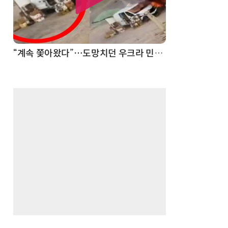
“계속 쫓아왔다”…도망치던 우크라 민간인 공격한 러 자폭 드론