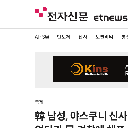
AI·SW
반도체
전자
모빌리티
통
국제
韓 남성, 야스쿠니 신사