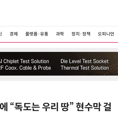
신
경제
플랫폼·유통
과학
정치·정책
오피니언
에 “독도는 우리 땅” 현수막 걸
6
폭염에 다뉴브 강바닥서 드러난 '나
치 침몰선'… 암반 폭파해 물길까지