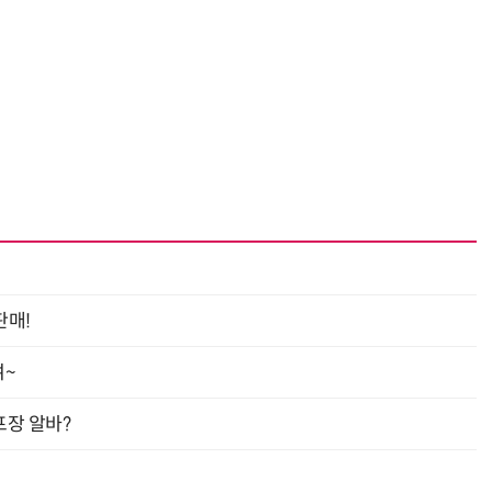
거미줄 쏘고 자동 회수까지…현실판 스파이더맨 웹 슈터
70년 만에 돌아온 시베리아호랑이…카자흐스탄 야생에 풀렸다
판매!
여~
프장 알바?