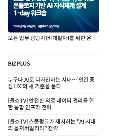
모든 업무 담당자(비개발자)를 위한 온톨로지 기반 AI 지식체계 설계 1-day 워크숍
BIZPLUS
누구나 AI로 디자인하는 시대…'인간 중
심 UX'의 새 기준을 묻다
[올쇼TV] 안전한 의료 데이터 관리를 위
한 통합 인프라 전략
[올쇼TV] 스플렁크가 제시하는 "AI 시대
의 옵저버빌리티" 전략