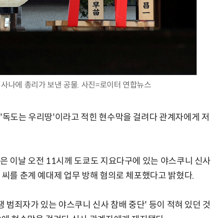
AI × Design : UX 디자이너의 5가지 생존 전략과 실전 대응
현업에서 바로 쓰는 "하네스 엔지니어링" 실습 교육
 사나에 총리가 보낸 공물. 사진=로이터 연합뉴스
 '독도는 우리땅'이라고 적힌 현수막을 걸려다 관계자에게 저
찰은 이날 오전 11시께 도쿄도 지요다구에 있는 야스쿠니 신사
 씨를 춘계 예대제 업무 방해 혐의로 체포했다고 밝혔다.
쟁 범죄자가 있는 야스쿠니 신사 참배 중단' 등이 적혀 있던 것