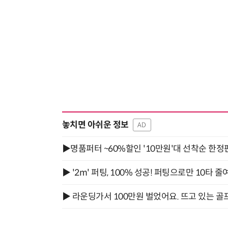
놓치면 아쉬운 정보
AD
▶명품퍼터 ~60%할인 '10만원'대 선착순 한정
▶ '2m' 퍼팅, 100% 성공! 퍼팅으로만 10타 줄
▶ 라운딩가서 100만원 벌었어요. 뜨고 있는 골