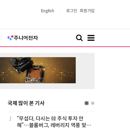
English
로그인
회원가입
국제 많이 본 기사
1
“무섭다, 다시는 韓 주식 투자 안
6
폭염에 다
해”…블룸버그, 레버리지 역풍 맞은
치 침몰선