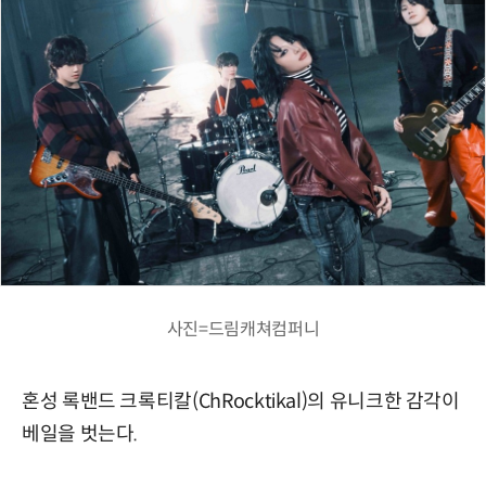
사진=드림캐쳐컴퍼니
혼성 록밴드 크록티칼(ChRocktikal)의 유니크한 감각이
베일을 벗는다.