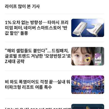
라이프 많이 본 기사
1% 오차 없는 방향성… 타마시 프리
미엄 퍼터, 네이버 스마트스토어 '반
값 할인' 돌풍
“해외 셀럽들도 붙인다”... 드림패치,
글로벌 트렌드 겨냥한 '모양반창고'로
Z세대 공략
비 와도 폭염이어도 걱정 끝…실내 워
터파크형 리조트 여름 특수