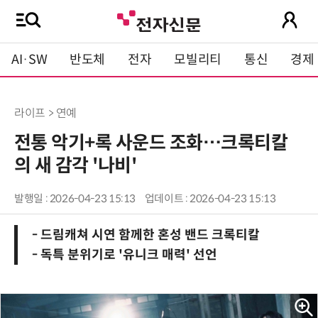
AI·SW
반도체
전자
모빌리티
통신
경제
라이프 > 연예
전통 악기+록 사운드 조화…크록티칼
의 새 감각 '나비'
발행일 : 2026-04-23 15:13
업데이트 : 2026-04-23 15:13
- 드림캐쳐 시연 함께한 혼성 밴드 크록티칼
- 독특 분위기로 '유니크 매력' 선언