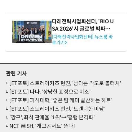
다래전략사업화센터, 'BIO U
SA 2026'서 글로벌 빅파마
와의 비즈니스 미팅 지원…K
[다래전략사업화센터] 뉴스룸 바
로가기>
-바이오 해외 진출 교두보 확
보
관련 기사
[ET포토] 스트레이키즈 현진, '남다른 각도로 볼터치'
[ET포토] 나나, '상냥한 표정으로 미소'
[ET포토] 피식대학, '좋은 팀 케미 발산하는 하트'
[ET포토] 스트레이키즈 현진, '트렌디한 미남'
'짱구', 좌석 판매율 '1위'→'흥행 본격화'
NCT WISH, '개그콘서트' 뜬다!