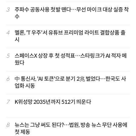
3
주파수 공동사용 첫발 뗀다…무선 마이크 대상 실증 착
수
4
멜론, 'T 우주'서 유튜브 프리미엄 라이트 결합상품 출
시
5
스페이스X 상장 후 첫 성적표…스타링크가 AI 적자 메
웠다
6
中 통신사, 'AI 토큰'으로 분기 2兆 벌었다…한국도 사
업화 시동
7
K위성망 2035년까지 512기 띄운다
8
뉴스는 그냥 써도 된다?…법원, 방송 뉴스 무단 사용에
첫 제동