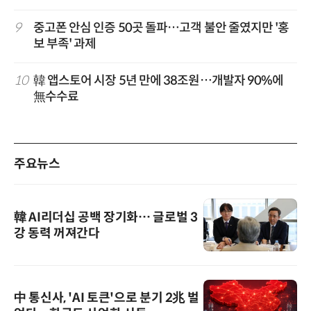
9
중고폰 안심 인증 50곳 돌파…고객 불안 줄였지만 '홍
보 부족' 과제
10
韓 앱스토어 시장 5년 만에 38조원…개발자 90%에
無수수료
주요뉴스
韓 AI리더십 공백 장기화… 글로벌 3
강 동력 꺼져간다
中 통신사, 'AI 토큰'으로 분기 2兆 벌