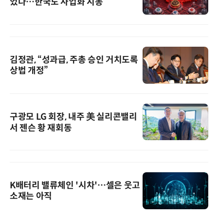
었다…한국도 사업화 시동
김정관, “성과급, 주총 승인 거치도록
상법 개정”
구광모 LG 회장, 내주 美 실리콘밸리
서 젠슨 황 재회동
K배터리 밸류체인 '시차'…셀은 웃고
소재는 아직