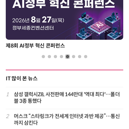
제8회 AI정부 혁신 콘퍼런스
IT 많이 본 뉴스
1
삼성 갤럭시Z8, 사전판매 144만대 '역대 최다'…폴더
블 3종 통했다
2
머스크 “스타링크가 전세계 인터넷 과반 제공”…통신
까지 삼킨다