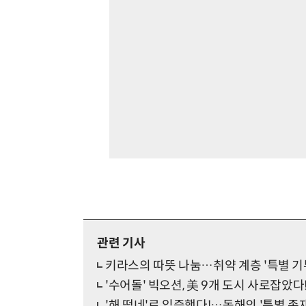
관련 기사
키라스의 따뜻 나눔…취약 계층 '특별 기
'수어돌' 빅오션, 美 9개 도시 사로잡았다!
'해 떴네'로 입증했다!…동해의 '특별 존