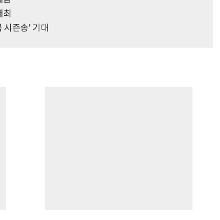
개최
봄 시즌송' 기대