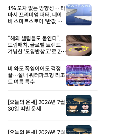
1% 오차 없는 방향성… 타
마시 프리미엄 퍼터, 네이
버 스마트스토어 '반값 할
인' 돌풍
“해외 셀럽들도 붙인다”...
드림패치, 글로벌 트렌드
겨냥한 '모양반창고'로 Z세
대 공략
비 와도 폭염이어도 걱정
끝…실내 워터파크형 리조
트 여름 특수
[오늘의 운세] 2026년 7월
30일 띠별 운세
[오늘의 운세] 2026년 7월