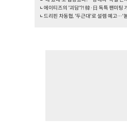
에이티즈의 '괴담'?! 韓·日 독특 팬미팅 
드리핀 차동협, '두근대'로 설렘 예고…'