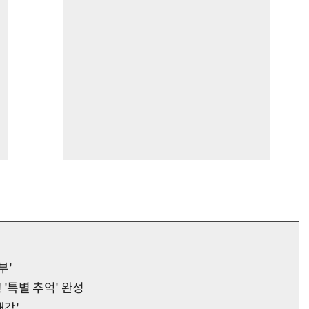
부'
 '특별 추억' 완성
재감'