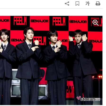
현업에서 바로 쓰는 "하네스 엔지니어링" 실습 교육
모든 업무 담당자(비개발자)를 위한 온톨로지 기반 AI 지식체계 설계 1-day 워크숍