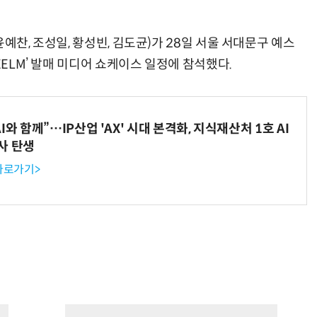
 윤예찬, 조성일, 황성빈, 김도균)가 28일 서울 서대문구 예스
EELM’ 발매 미디어 쇼케이스 일정에 참석했다.
와 함께”…IP산업 'AX' 시대 본격화, 지식재산처 1호 AI
사 탄생
 바로가기>