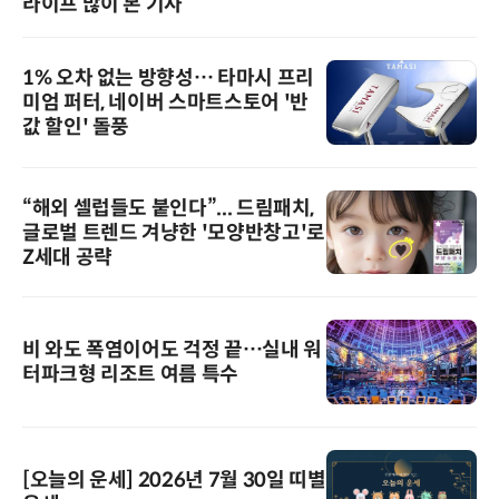
라이프 많이 본 기사
1% 오차 없는 방향성… 타마시 프리
미엄 퍼터, 네이버 스마트스토어 '반
값 할인' 돌풍
“해외 셀럽들도 붙인다”... 드림패치,
글로벌 트렌드 겨냥한 '모양반창고'로
Z세대 공략
비 와도 폭염이어도 걱정 끝…실내 워
터파크형 리조트 여름 특수
[오늘의 운세] 2026년 7월 30일 띠별