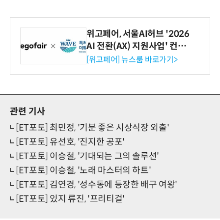
위고페어, 서울AI허브 '2026
AI 전환(AX) 지원사업' 컨소
시엄 선정
[위고페어] 뉴스룸 바로가기>
관련 기사
[ET포토] 최민정, '기분 좋은 시상식장 외출'
[ET포토] 유선호, '진지한 공포'
[ET포토] 이승철, '기대되는 그의 솔루션'
[ET포토] 이승철, '노래 마스터의 하트'
[ET포토] 김연경, '성수동에 등장한 배구 여왕'
[ET포토] 있지 류진, '프리티걸'