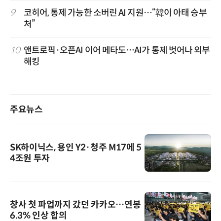
9
코히어, 통제 가능한 소버린 AI 지원…“韓이 아태 승부
처”
10
앤트로픽·오픈AI 이어 메타도…AI가 통제 벗어나 외부
해킹
주요뉴스
SK하이닉스, 용인 Y2·청주 M17에 5
4조원 투자
창사 첫 파업까지 갔던 카카오…연봉
6.3% 인상 합의