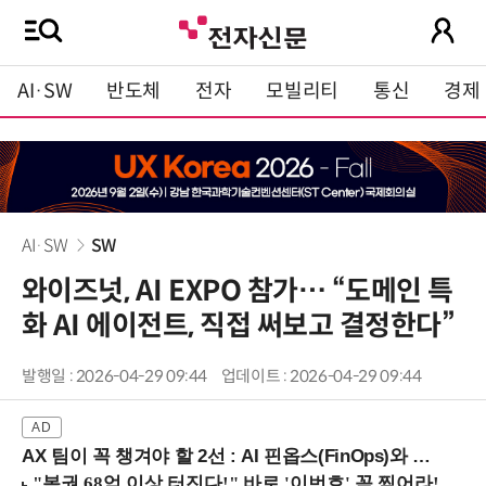
AI·SW
반도체
전자
모빌리티
통신
경제
AI·SW
SW
와이즈넛, AI EXPO 참가… “도메인 특
화 AI 에이전트, 직접 써보고 결정한다”
발행일 : 2026-04-29 09:44
업데이트 : 2026-04-29 09:44
AX 팀이 꼭 챙겨야 할 2선 : AI 핀옵스(FinOps)와 토큰 거버넌스 (8/21 잠실역)