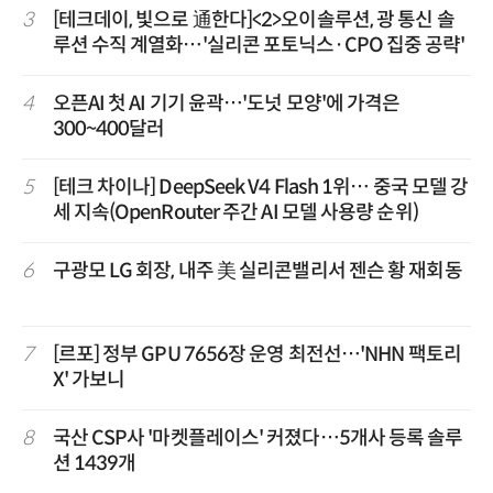
3
[테크데이, 빛으로 通한다]<2>오이솔루션, 광 통신 솔
루션 수직 계열화…'실리콘 포토닉스·CPO 집중 공략'
4
오픈AI 첫 AI 기기 윤곽…'도넛 모양'에 가격은
300~400달러
5
[테크 차이나] DeepSeek V4 Flash 1위… 중국 모델 강
세 지속(OpenRouter 주간 AI 모델 사용량 순위)
6
구광모 LG 회장, 내주 美 실리콘밸리서 젠슨 황 재회동
7
[르포] 정부 GPU 7656장 운영 최전선…'NHN 팩토리
X' 가보니
8
국산 CSP사 '마켓플레이스' 커졌다…5개사 등록 솔루
션 1439개