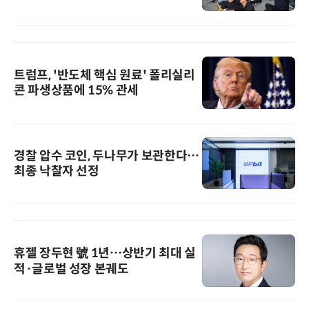
트럼프, '반도체 핵심 원료' 폴리실리
콘 파생상품에 15% 관세
경찰 압수 코인, 두나무가 보관한다…
최종 낙찰자 선정
휴젤 장두현 號 1년…상반기 최대 실
적·글로벌 성장 본궤도