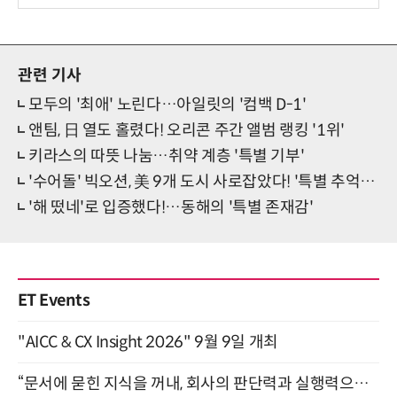
션 선봬 [영상]
관련 기사
모두의 '최애' 노린다…아일릿의 '컴백 D-1'
앤팀, 日 열도 홀렸다! 오리콘 주간 앨범 랭킹 '1위'
키라스의 따뜻 나눔…취약 계층 '특별 기부'
'수어돌' 빅오션, 美 9개 도시 사로잡았다! '특별 추억' 완성
'해 떴네'로 입증했다!…동해의 '특별 존재감'
ET Events
"AICC & CX Insight 2026" 9월 9일 개최
“문서에 묻힌 지식을 꺼내, 회사의 판단력과 실행력으로 바꾸다” (8/20)