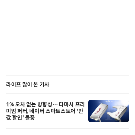
라이프 많이 본 기사
1% 오차 없는 방향성… 타마시 프리
미엄 퍼터, 네이버 스마트스토어 '반
값 할인' 돌풍