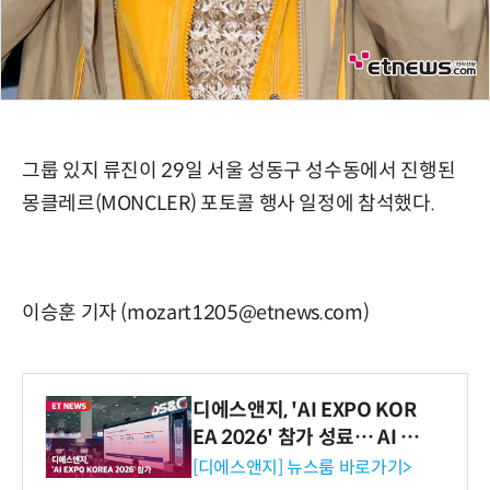
그룹 있지 류진이 29일 서울 성동구 성수동에서 진행된
몽클레르(MONCLER) 포토콜 행사 일정에 참석했다.
이승훈 기자 (mozart1205@etnews.com)
디에스앤지, 'AI EXPO KOR
EA 2026' 참가 성료… AI 전
생애주기 아우르는 통합 솔루
[디에스앤지] 뉴스룸 바로가기>