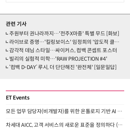
관련 기사
주원부터 권나라까지…'전주X마중' 특별 무드 [화보]
라이브로 증명…'킬링보이스' 임정희의 '압도적 클래스'
감각적 데님 스타일…싸이커스, 컴백 콘셉트 포스터
빌리의 실험적 미학…'RAW PROJECTION #4'
‘컴백 D-DAY’ 루시, 더 단단해진 '완전체' [일문일답]
ET Events
모든 업무 담당자(비개발자)를 위한 온톨로지 기반 AI 지식체계 설계 1-day 워크숍 8월 20일 개최
차세대 AICC, 고객 서비스의 새로운 표준을 정의하다 (9/9)