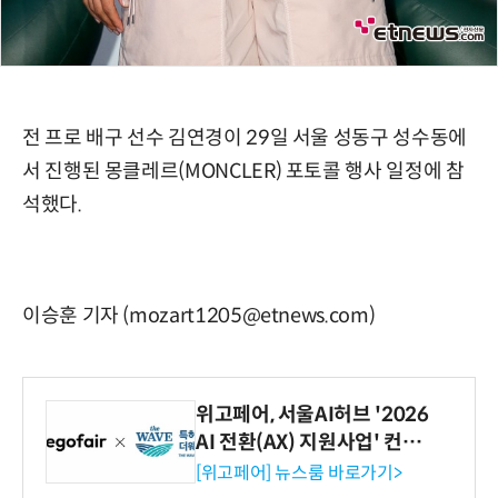
전 프로 배구 선수 김연경이 29일 서울 성동구 성수동에
서 진행된 몽클레르(MONCLER) 포토콜 행사 일정에 참
석했다.
이승훈 기자 (mozart1205@etnews.com)
위고페어, 서울AI허브 '2026
AI 전환(AX) 지원사업' 컨소
시엄 선정
[위고페어] 뉴스룸 바로가기>