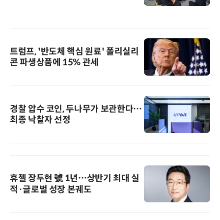
트럼프, '반도체 핵심 원료' 폴리실리
콘 파생상품에 15% 관세
경찰 압수 코인, 두나무가 보관한다…
최종 낙찰자 선정
휴젤 장두현 號 1년…상반기 최대 실
적·글로벌 성장 본궤도