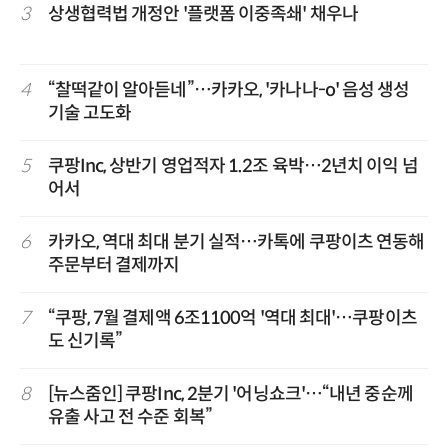
3
상생협력법 개정안 '플랫폼 이중족쇄' 채우나
4
“찰떡같이 알아듣네”…카카오, '카나나-o' 음성 생성
기술 고도화
5
쿠팡Inc, 상반기 영업적자 1.2조 육박…2년치 이익 넘
어서
6
카카오, 역대 최대 분기 실적…카톡에 쿠팡이츠 연동해
주문부터 결제까지
7
“쿠팡, 7월 결제액 6조1100억 '역대 최대'…쿠팡이츠
도 신기록”
8
[뉴스줌인] 쿠팡Inc, 2분기 '어닝쇼크'…“내년 중순께
유출 사고 전 수준 회복”