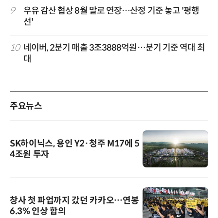
9
우유 감산 협상 8월 말로 연장…산정 기준 놓고 '평행
선'
10
네이버, 2분기 매출 3조3888억원…분기 기준 역대 최
대
주요뉴스
SK하이닉스, 용인 Y2·청주 M17에 5
4조원 투자
창사 첫 파업까지 갔던 카카오…연봉
6.3% 인상 합의