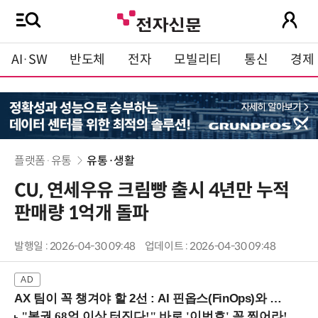
AI·SW
반도체
전자
모빌리티
통신
경제
플랫폼·유통
유통·생활
CU, 연세우유 크림빵 출시 4년만 누적
판매량 1억개 돌파
발행일 : 2026-04-30 09:48
업데이트 : 2026-04-30 09:48
AX 팀이 꼭 챙겨야 할 2선 : AI 핀옵스(FinOps)와 토큰 거버넌스 (8/21 잠실역)