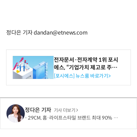
정다은 기자 dandan@etnews.com
전자문서·전자계약 1위 포시
에스, “기업가치 제고로 주주
환원 강화” 계획 공시
[포시에스] 뉴스룸 바로가기>
정다은 기자
기사 더보기
29CM, 홈·라이프스타일 브랜드 최대 90% 할인 '이구홈위크' 실시