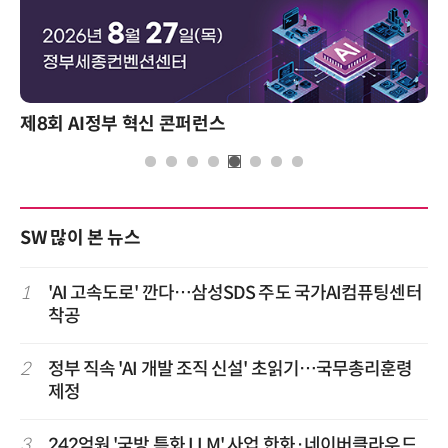
제8회 AI정부 혁신 콘퍼런스
SW 많이 본 뉴스
1
'AI 고속도로' 깐다…삼성SDS 주도 국가AI컴퓨팅센터
착공
2
정부 직속 'AI 개발 조직 신설' 초읽기…국무총리훈령
제정
3
242억원 '국방 특화 LLM' 사업 한화·네이버클라우드