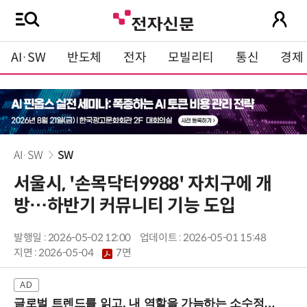
AI·SW
반도체
전자
모빌리티
통신
경제
AI·SW
SW
서울시, '손목닥터9988' 자치구에 개
방…하반기 커뮤니티 기능 도입
발행일 : 2026-05-02 12:00
업데이트 : 2026-05-01 15:48
지면 :
2026-05-04
7면
글로벌 트렌드를 읽고, 내 역할을 가늠하는 소수정예 실습 워크숍 (8/28 신논현역)