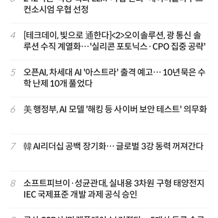
컨소시엄 우협 선정
4
[테크데이, 빛으로 通한다]<2>오이솔루션, 광 통신 솔
루션 수직 계열화…'실리콘 포토닉스·CPO 집중 공략'
5
오픈AI, 차세대 AI '아스트라' 출격 예고… 10년묵은 수
학 난제 10개 풀었다
6
美 행정부, AI 모델 '해킹 등 사이버 보안 테스트' 의무화
7
韓 AI리더십 공백 장기화… 글로벌 3강 동력 꺼져간다
8
소프트피브이·성균관대, 실내용 3차원 구형 태양전지
IEC 국제표준 개발 과제 공식 승인