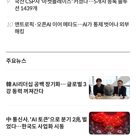
9
국산 CSP사 '마켓플레이스' 커졌다…5개사 등록 솔루
션 1439개
10
앤트로픽·오픈AI 이어 메타도…AI가 통제 벗어나 외부
해킹
주요뉴스
韓 AI리더십 공백 장기화… 글로벌 3
강 동력 꺼져간다
中 통신사, 'AI 토큰'으로 분기 2兆 벌
었다…한국도 사업화 시동