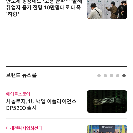
반도체 성장에도 '고용 한파'…올해
취업자 증가 전망 10만명대로 대폭
'하향'
브랜드 뉴스룸
에이블스토어
시놀로지, 1U 백업 어플라이언스
DP5200 출시
다래전략사업화센터