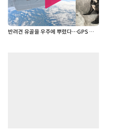
드론
반려견 유골을 우주에 뿌렸다…GPS 추적기로 회수까지 성공