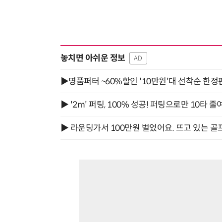
놓치면 아쉬운 정보
AD
▶명품퍼터 ~60%할인 '10만원'대 선착순 한정
▶ '2m' 퍼팅, 100% 성공! 퍼팅으로만 10타 줄
▶ 라운딩가서 100만원 벌었어요. 뜨고 있는 골