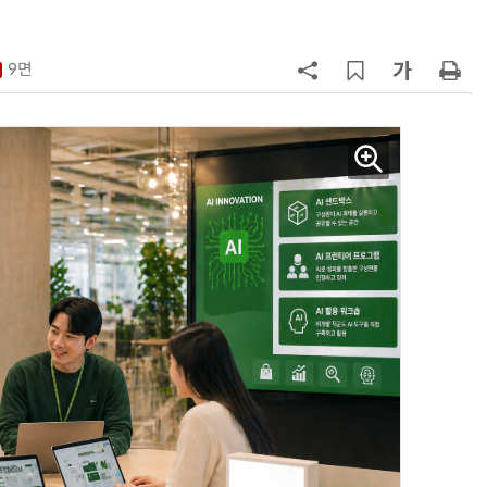
7
세븐일레븐, 해외 지역 명물 라면 판
매 300만개 돌파
9면
8
“쿠팡 7월 추정 결제액 10.9% 감소
9
우유 감산 협상 8월 말로 연장…산
기준 놓고 '평행선'
10
CU, 여름철 안주용 스낵 매출 급증
차별화 상품 확대