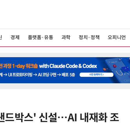
신
경제
플랫폼·유통
과학
정치·정책
오피니언
 샌드박스' 신설…AI 내재화 조
6
쿠팡Inc, 상반기 영업적자 1.2조 육
박…2년치 이익 넘어서