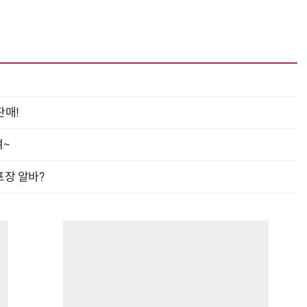
판매!
여~
프장 알바?