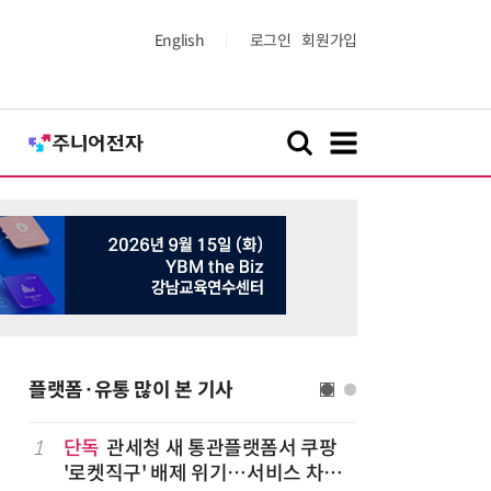
English
로그인
회원가입
플랫폼·유통 많이 본 기사
1
단독
관세청 새 통관플랫폼서 쿠팡
6
쿠팡Inc,
'로켓직구' 배제 위기…서비스 차질
박…2년