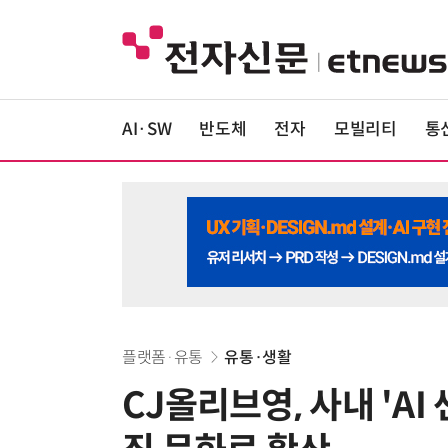
AI·SW
반도체
전자
모빌리티
통
플랫폼·유통
유통·생활
CJ올리브영, 사내 'AI