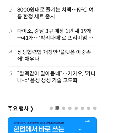
빚나
2
8000원대로 즐기는 치맥…KFC, 여
7
세븐일레븐
름 한정 세트 출시
매 300
”
3
다이소, 강남 3구 매장 1년 새 19개
8
“쿠팡 7월
→41개…'박리다매'로 프리미엄 상
권 정조준
정
4
상생협력법 개정안 '플랫폼 이중족
9
우유 감산
쇄' 채우나
기준 놓고
…
5
“찰떡같이 알아듣네”…카카오, '카나
10
CU, 여
나-o' 음성 생성 기술 고도화
차별화 상
주요 행사
❯