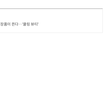
화장품이 뜬다…'쿨링 뷰티'
헬기 착륙 방해한 염소 떼…양치기 개가 길 터줬다
“계속 쫓아왔다”…도망치던 우크라 민간인 공격한 러 자폭 