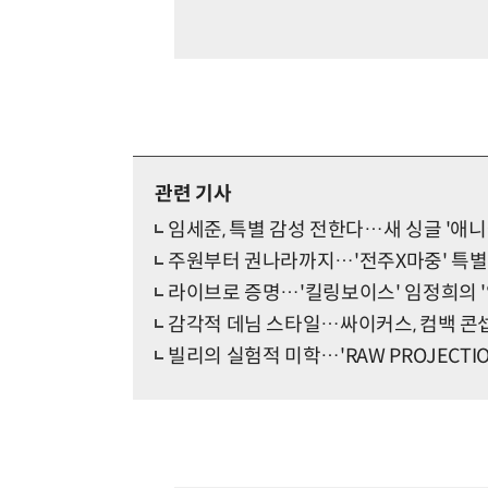
관련 기사
임세준, 특별 감성 전한다…새 싱글 '애니
주원부터 권나라까지…'전주X마중' 특별 
라이브로 증명…'킬링보이스' 임정희의 '
감각적 데님 스타일…싸이커스, 컴백 콘
빌리의 실험적 미학…'RAW PROJECTION