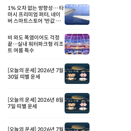
1% 오차 없는 방향성… 타
마시 프리미엄 퍼터, 네이
버 스마트스토어 '반값 할
인' 돌풍
비 와도 폭염이어도 걱정
끝…실내 워터파크형 리조
트 여름 특수
[오늘의 운세] 2026년 7월
30일 띠별 운세
[오늘의 운세] 2026년 8월
7일 띠별 운세
[오늘의 운세] 2026년 7월