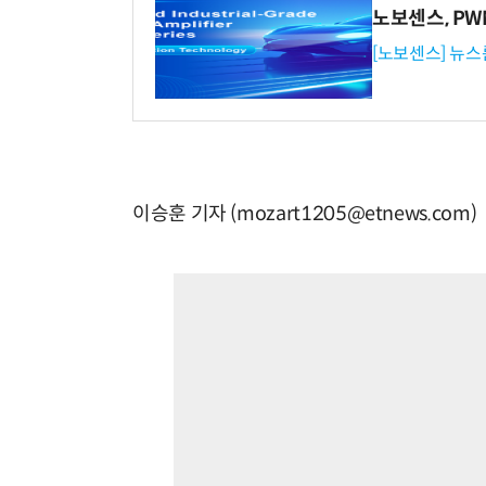
노보센스, P
[노보센스] 뉴스
이승훈 기자 (mozart1205@etnews.com)