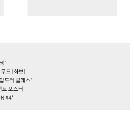
씽'
무드 [화보]
압도적 클래스'
셉트 포스터
 #4'