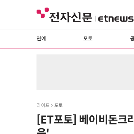
연예
포토
라이프 > 포토
[ET포토] 베이비돈크라
음'