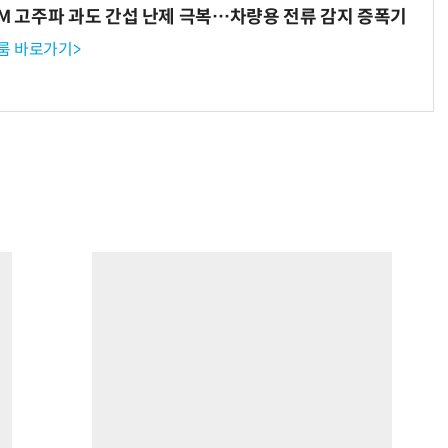
WM 고주파 과도 간섭 난제 극복…차량용 전류 감지 증폭기
룸 바로가기>