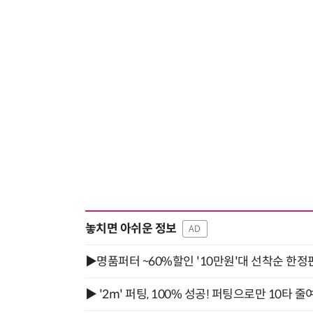
놓치면 아쉬운 정보
AD
▶명품퍼터 ~60%할인 '10만원'대 선착순 한정
▶ '2m' 퍼팅, 100% 성공! 퍼팅으로만 10타 줄