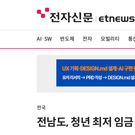
AI·SW
반도체
전자
모빌리티
통
전국
전남도, 청년 최저 임금