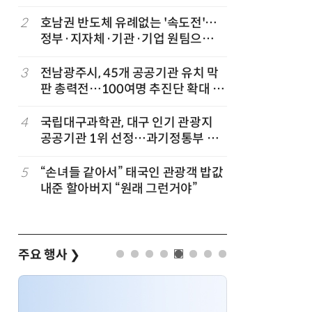
2
호남권 반도체 유례없는 '속도전'…
7
KIST,
정부·지자체·기관·기업 원팀으로
빛 신호 한
'2030년 6월 양산' 목표
칩' 구현
3
전남광주시, 45개 공공기관 유치 막
8
전남광주시
판 총력전…100여명 추진단 확대 개
긴급 점
편
…
4
국립대구과학관, 대구 인기 관광지
9
사장 장난
공공기관 1위 선정…과기정통부 기
노동부, 
타공공기관 경영평가 'A등급(우수)'
겹경사
5
“손녀들 같아서” 태국인 관광객 밥값
10
“포항을 
내준 할아버지 “원래 그런거야”
로”…포항T
로벌 협력
주요 행사
❯