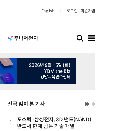
English
로그인
회원가입
전국 많이 본 기사
1
포스텍·삼성전자, 3D 낸드(NAND)
6
태풍 소멸
반도체 한계 넘는 기술 개발
급 폭염'