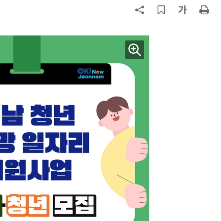
7
KIST, 기존 반도체 공정으로 전기·
빛 신호 한 번에 읽는 '광반도체 BCI
칩' 구현
8
전남광주시, '반도체 클러스터 지정'
긴급 점검회의…전방위 총력전
9
사장 장난에 직원 5m 아래로 추락
노동부, 업체 감독 직접 나섰다
10
“포항을 '제조 AX' 글로벌 거점으
로”…포항TP, 한·중 '피지컬 AI' 글
로벌 협력 속도