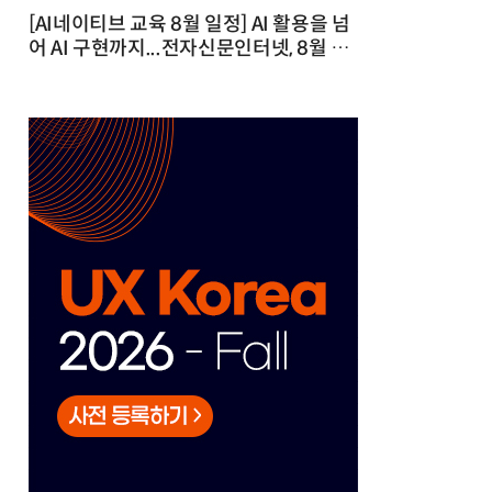
[AI네이티브 교육 8월 일정] AI 활용을 넘
어 AI 구현까지...전자신문인터넷, 8월 실
전 교육·워크숍 개최 발행일 : 2026-07-
23 10:46