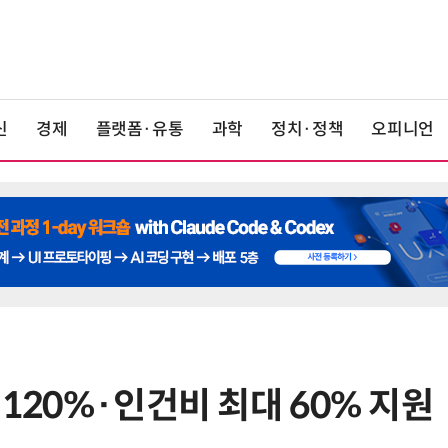
신
경제
플랫폼·유통
과학
정치·정책
오피니언
 120%·인건비 최대 60% 지원
6
태풍 소멸 뒤 더 뜨거워진다…'재난
급 폭염' 장기화