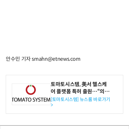
안수민 기자 smahn@etnews.com
토마토시스템, 美서 헬스케
어 플랫폼 특허 출원…“의료
기관·보험사 공략”
[토마토시스템] 뉴스룸 바로가기
>