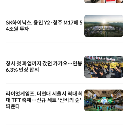
SK하이닉스, 용인 Y2·청주 M17에 5
4조원 투자
창사 첫 파업까지 갔던 카카오…연봉
6.3% 인상 합의
라이엇게임즈, 더현대 서울서 역대 최
대 TFT 축제…신규 세트 '신비의 숲'
띄운다