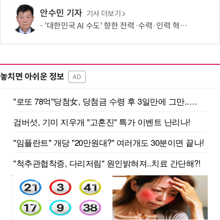
안수민 기자
기사 더보기
'대한민국 AI 수도' 향한 전력·수력·인력 혁신 시동…'충남 3력 혁신 TF 회의 첫 개최
놓치면 아쉬운 정보
AD