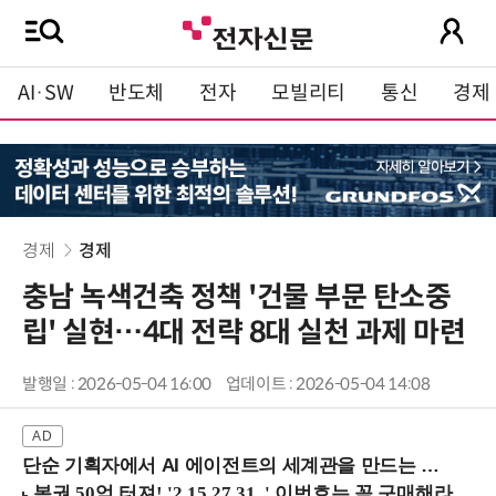
AI·SW
반도체
전자
모빌리티
통신
경제
경제
경제
충남 녹색건축 정책 '건물 부문 탄소중
립' 실현…4대 전략 8대 실천 과제 마련
발행일 : 2026-05-04 16:00
업데이트 : 2026-05-04 14:08
단순 기획자에서 AI 에이전트의 세계관을 만드는 지식 설계자로.. (8/20 강남역)