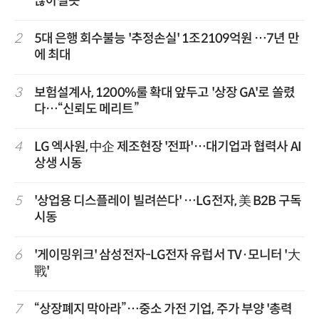
많아질듯
2
5대 은행 회수불능 '추정손실' 1조2109억원 …7년 만
에 최대
3
보험설계사, 1200%룰 확대 앞두고 '상장 GA'로 쏠렸
다…“신뢰도 메리트”
4
LG 엑사원, 中企 제조현장 '전파'…대기업과 협력사 AI
상생 시동
5
'상업용 디스플레이 빌려쓴다' …LG전자, 美 B2B 구독
시동
6
'게이밍위크' 삼성전자-LG전자 유럽서 TV·모니터 '大
戰'
7
“상장폐지 막아라”…중소 가전 기업, 주가 부양 '총력