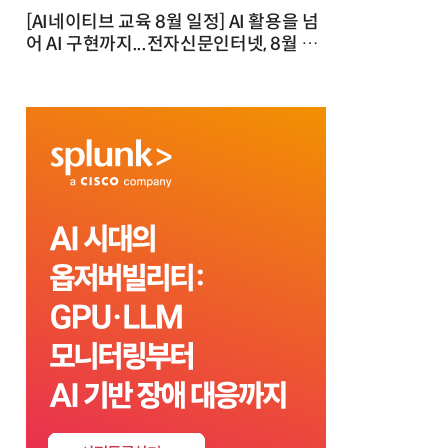
[AI네이티브 교육 8월 일정] AI 활용을 넘
어 AI 구현까지...전자신문인터넷, 8월 실
전 교육·워크숍 개최 발행일 : 2026-07-
23 10:46