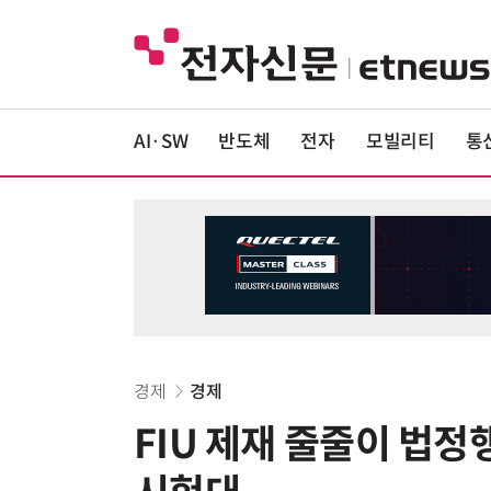
AI·SW
반도체
전자
모빌리티
통
경제
경제
FIU 제재 줄줄이 법