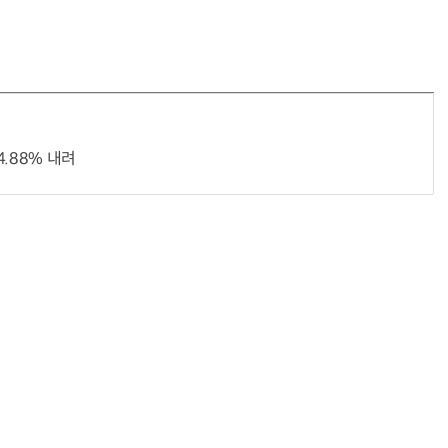
“계속 쫓아왔다”…도망치던 우크라 민간인 공격한 러 자폭 드론
진정한 우정?…친구 구하려다 둘 다 의자 틈에 목이 낀
.88% 내려