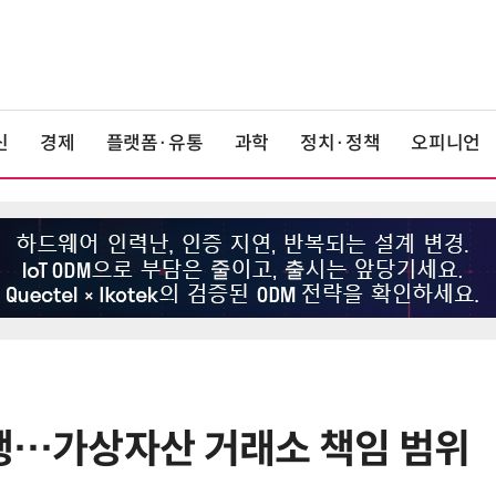
신
경제
플랫폼·유통
과학
정치·정책
오피니언
정행…가상자산 거래소 책임 범위
6
LG 엑사원, 中企 제조현장 '전파'…
대기업과 협력사 AI 상생 시동