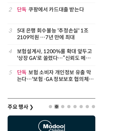
2
단독
쿠팡에서 카드대출 받는다
7
'상업용 
전자, 美 
럽
3
5대 은행 회수불능 '추정손실' 1조
8
'게이밍위
2109억원 …7년 만에 최대
서 TV·모
,
4
보험설계사, 1200%룰 확대 앞두고
9
“상장폐지
'상장 GA'로 쏠렸다…“신뢰도 메리
주가 부양
트”
5
단독
보험 소비자 개인정보 유출 막
10
코스피 급
는다…'보험·GA 정보보호 협의체'
구성
주요 행사
❯