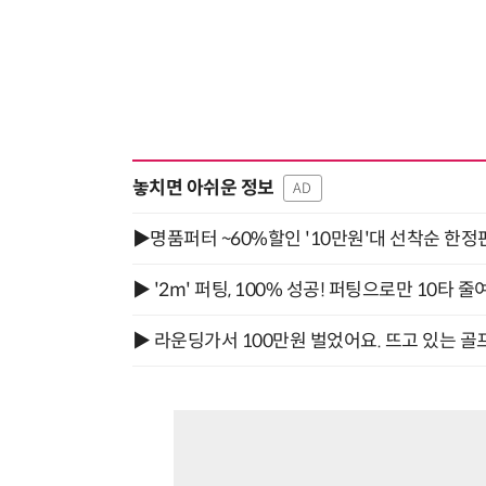
놓치면 아쉬운 정보
AD
▶명품퍼터 ~60%할인 '10만원'대 선착순 한정
▶ '2m' 퍼팅, 100% 성공! 퍼팅으로만 10타 줄
▶ 라운딩가서 100만원 벌었어요. 뜨고 있는 골