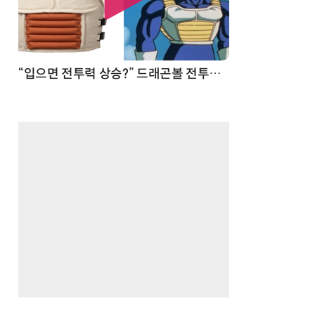
 순간
“입으면 전투력 상승?” 드래곤볼 전투복 닮은 중량조끼