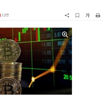
7
'상업용 디스플레이 빌려쓴다' …LG
전자, 美 B2B 구독 시동
12면
8
'게이밍위크' 삼성전자-LG전자 유
서 TV·모니터 '大戰'
9
“상장폐지 막아라”…중소 가전 기업
주가 부양 '총력전'
10
코스피 급등에 매수 사이드카 발동