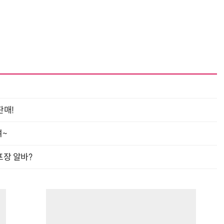
판매!
여~
프장 알바?