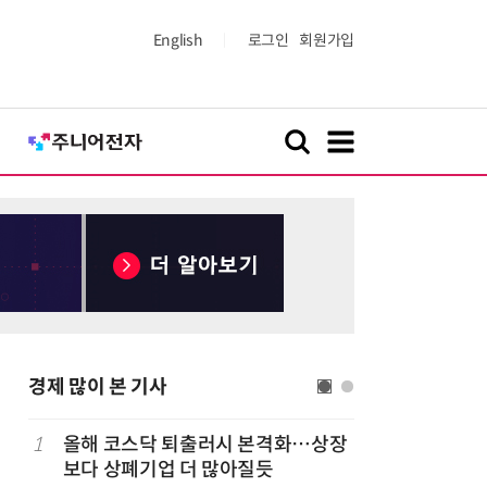
English
로그인
회원가입
경제 많이 본 기사
1
올해 코스닥 퇴출러시 본격화…상장
6
LG 엑사
보다 상폐기업 더 많아질듯
대기업과 