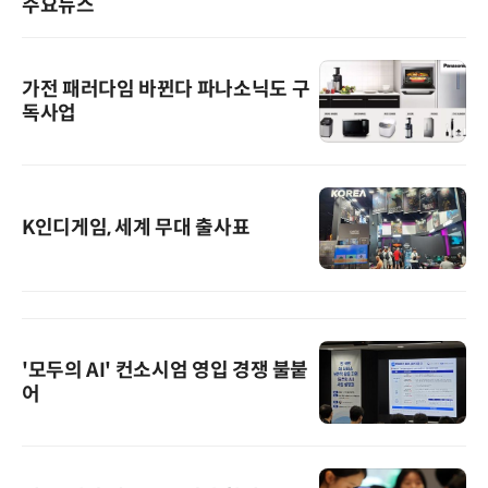
주요뉴스
가전 패러다임 바뀐다 파나소닉도 구
독사업
K인디게임, 세계 무대 출사표
'모두의 AI' 컨소시엄 영입 경쟁 불붙
어