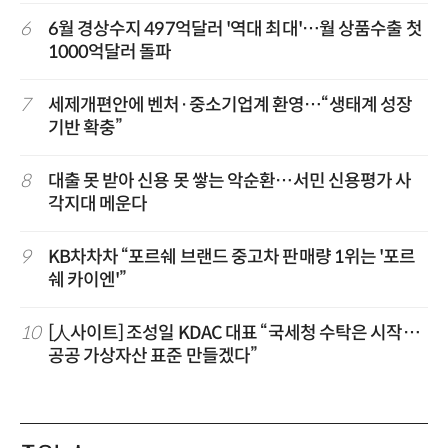
6
6월 경상수지 497억달러 '역대 최대'…월 상품수출 첫
1000억달러 돌파
7
세제개편안에 벤처·중소기업계 환영…“생태계 성장
기반 확충”
8
대출 못 받아 신용 못 쌓는 악순환…서민 신용평가 사
각지대 메운다
9
KB차차차 “포르쉐 브랜드 중고차 판매량 1위는 '포르
쉐 카이엔'”
10
[人사이트] 조성일 KDAC 대표 “국세청 수탁은 시작…
공공 가상자산 표준 만들겠다”