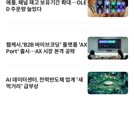
애플, 패널 재고 보유기간 확대…OLE
D 주문량 늘었다
웹케시,'B2B 바이브코딩' 플랫폼 'AX
Port' 출시…AX 시장 본격 공략
AI 데이터센터, 전력반도체 업계 '새
먹거리' 급부상