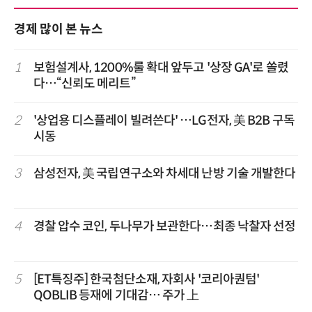
경제 많이 본 뉴스
1
보험설계사, 1200%룰 확대 앞두고 '상장 GA'로 쏠렸
다…“신뢰도 메리트”
2
'상업용 디스플레이 빌려쓴다' …LG전자, 美 B2B 구독
시동
3
삼성전자, 美 국립연구소와 차세대 난방 기술 개발한다
4
경찰 압수 코인, 두나무가 보관한다…최종 낙찰자 선정
5
[ET특징주] 한국첨단소재, 자회사 '코리아퀀텀'
QOBLIB 등재에 기대감… 주가 上