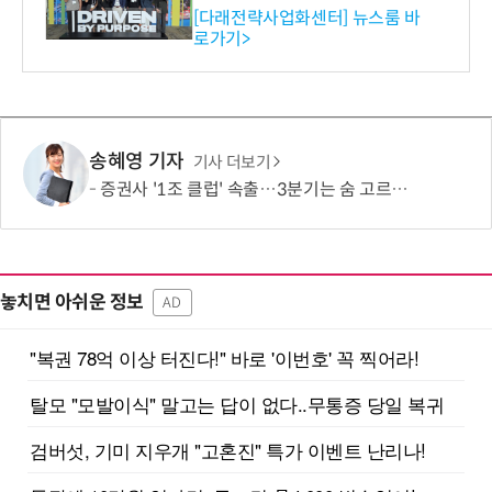
와의 비즈니스 미팅 지원…K
[다래전략사업화센터] 뉴스룸 바
로가기>
-바이오 해외 진출 교두보 확
보
송혜영 기자
기사 더보기
증권사 '1조 클럽' 속출…3분기는 숨 고르기 전망
놓치면 아쉬운 정보
AD